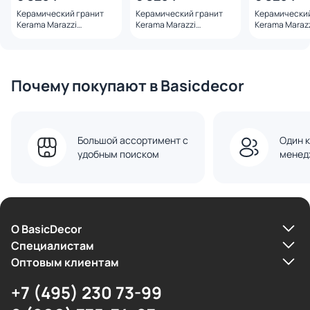
Керамический гранит
Керамический гранит
Керамический
Kerama Marazzi
Kerama Marazzi
Kerama Maraz
DD591420R Чеппо ди Гре
DD591520R Чеппо ди Гре
DD591620R Че
серый матовый обрезной
серый темный матовый
антрацит мат
119,5x238,5x0,9
обрезной 119,5x238,5x0,9
обрезной 119,
Почему покупают в Basicdecor
Большой ассортимент с
Один к
удобным поиском
менед
О BasicDecor
Cпециалистам
Оптовым клиентам
+7 (495) 230 73-99