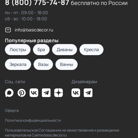
8 (800) 775-74-87
бесплатно по России
пн - пт : 09:00 - 18:00
сб - вс : 10:00 - 18:00
info@basicdecor.ru
Популярные разделы
Люстры
Бра
Диваны
Кресла
Зеркала
Вазы
Ванны
Соц. сети
Дизайнерам
Оферта
Политика конфиденциальности
Пользовательское Соглашение на заимствование и размещение
материалов на Сайте basicdecor.ru