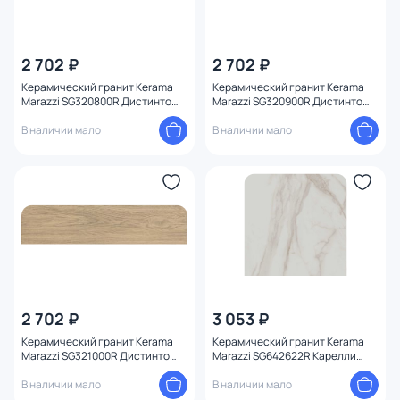
2 702 ₽
2 702 ₽
Керамический гранит Kerama
Керамический гранит Kerama
Marazzi SG320800R Дистинто
Marazzi SG320900R Дистинто
беж темный обрезной 15x60x9
бежевый обрезной 15x60x9
В наличии мало
В наличии мало
2 702 ₽
3 053 ₽
Керамический гранит Kerama
Керамический гранит Kerama
Marazzi SG321000R Дистинто
Marazzi SG642622R Карелли
беж светлый обрезной 15x60x9
бежевый светлый
В наличии мало
лаппатированный обрезной
В наличии мало
60x60x0,9 (1,44)