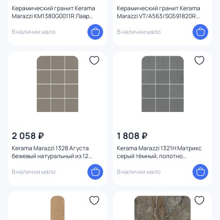
Керамический гранит Kerama
Керамический гранит Kerama
Marazzi KM1380G0011R Лавр
Marazzi VT/A563/SG591820R
бежевый матовый обрезной
Ковер Венера матовый обрезной
13x80x0,9
В наличии мало
119,5х238,5х0,9
В наличии мало
2 058 ₽
1 808 ₽
Kerama Marazzi 1328 Агуста
Kerama Marazzi 1321H Матрикс
бежевый натуральный из 12
серый тёмный, полотно
частей 9,8x9,8x7
29,8х39,8 из 12 частей 9,8х9,8
В наличии мало
9,8x9,8x7
В наличии мало