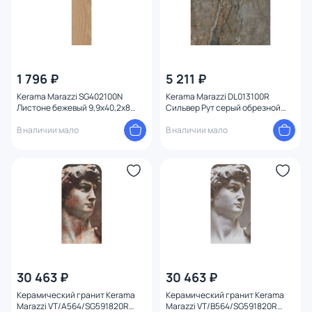
1 796 ₽
5 211 ₽
Kerama Marazzi SG402100N
Kerama Marazzi DL013100R
Листоне бежевый 9,9x40,2x8
Сильвер Рут серый обрезной
Орёл
119,5x119,5x11
В наличии мало
В наличии мало
30 463 ₽
30 463 ₽
Керамический гранит Kerama
Керамический гранит Kerama
Marazzi VT/A564/SG591820R
Marazzi VT/B564/SG591820R