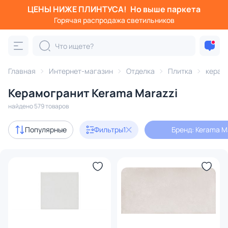
ЦЕНЫ НИЖЕ ПЛИНТУСА!
Но выше паркета
Фильтры
Горячая распродажа светильников
Бренд: Kerama Marazzi
Категория:
Плитка
Главная
Интернет-магазин
Отделка
Плитка
керам
Керамогранит Kerama Marazzi
керамическая
керамогранит
напольная
настен
найдено 579 товаров
В наличии
579
Популярные
Фильтры
1
Бренд: Kerama M
Бренд
1
Цвет
Оттенок
Страна