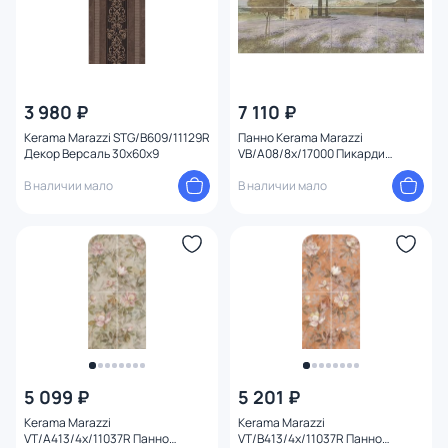
3 980 ₽
7 110 ₽
Kerama Marazzi STG/B609/11129R
Панно Kerama Marazzi
Декор Версаль 30х60х9
VB/A08/8x/17000 Пикарди
Лавандовое поле 30х60х6,9
В наличии мало
В наличии мало
5 099 ₽
5 201 ₽
Kerama Marazzi
Kerama Marazzi
VT/A413/4x/11037R Панно
VT/B413/4x/11037R Панно