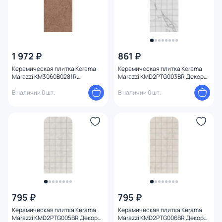
1 972 ₽
861 ₽
Керамическая плитка Kerama
Керамическая плитка Kerama
Marazzi KM3060B0281R
Marazzi KMD2PTG003BR Декор
Руссильон коричневый матовый
чипсет Коррер белый
обрезной 30x60x0,9
В наличии 0 шт.
глянцевый обрезной 30x60x0,9
В наличии 0 шт.
795 ₽
795 ₽
Керамическая плитка Kerama
Керамическая плитка Kerama
Marazzi KMD2PTG005BR Декор
Marazzi KMD2PTG006BR Декор