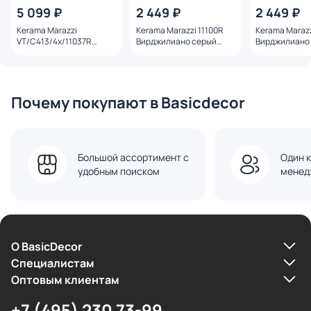
5 099 ₽
2 449 ₽
2 449 ₽
Kerama Marazzi
Kerama Marazzi 11100R
Kerama Marazz
VT/C413/4x/11037R
Вирджилиано серый
Вирджилиано
Панно Магнолия 3
структура обрезной
структура об
матовый 60х120 из 4
30х60х10,5
30х60х10,5
частей (30х60) 60x120x9
Почему покупают в Basicdecor
Большой ассортимент с
Один к
удобным поиском
менед
О BasicDecor
Cпециалистам
Оптовым клиентам
+7 (495) 230 73-99