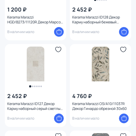
1 200 ₽
2 452 ₽
Kerama Marazzi
Kerama Marazzi ID128 Декор
HGD/B273/11120R Декор Марсо
Карму наборный бежевый
30х60х9
матовый 30x60x10
В наличии мало
В наличии мало
2 452 ₽
4 760 ₽
Kerama Marazzi ID127 Декор
Kerama Marazzi OS/A10/11037R
Карму наборный серый светлый
Декор Гинардо обрезной 30х60
матовый 30x60x10
В наличии мало
В наличии мало