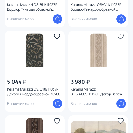
Kerama Marazzi OS/B11/11037R
Kerama Marazzi OS/C11/11037R
Бордюр Гинардо обрезной
Бордюр Гинардо обрезной
30х7,2х9
30х7,2х9
В наличии мало
В наличии мало
5 044 ₽
3 980 ₽
Kerama Marazzi OS/C10/11037R
Kerama Marazzi
Декор Гинардо обрезной 30х60
STG/A609/11128R Декор Версаль
30х60х9
В наличии мало
В наличии мало