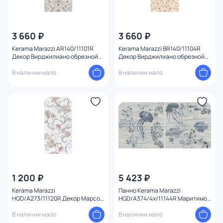
3 660 ₽
3 660 ₽
Kerama Marazzi AR140/11101R
Kerama Marazzi BR140/11104R
Декор Вирджилиано обрезной
Декор Вирджилиано обрезной
30х60х9
30х60х9
В наличии мало
В наличии мало
1 200 ₽
5 423 ₽
Kerama Marazzi
Панно Kerama Marazzi
HGD/A273/11120R Декор Марсо
HGD/A374/4x/11144R Маритимос
30х60х9
30х60
В наличии мало
В наличии мало