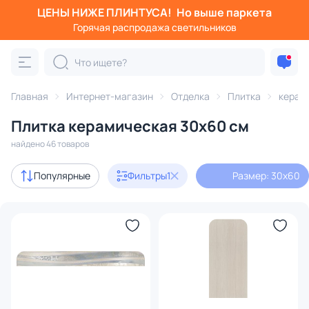
ЦЕНЫ НИЖЕ ПЛИНТУСА!
Но выше паркета
Фильтры
Горячая распродажа светильников
Размер: 30x60
Категория:
Плитка
Главная
Интернет-магазин
Отделка
Плитка
керам
Плитка керамическая 30x60 см
керамическая
керамогранит
напольная
настен
найдено 46 товаров
В наличии
46
Популярные
Фильтры
1
Размер: 30x60
Бренд
Цвет
Элементы плитки
Размер
1