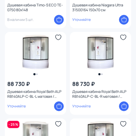
Конструкция
Душевая кабина Timo-S ECO TE-
Душевая кабина Niagara Ultra
0750 80x148
31500164 150x70 см
В наличии 5 шт.
Уточняйте
Ориентация
88 730 ₽
88 730 ₽
Душевая кабина Royal Bath ALP
Душевая кабина Royal Bath ALP
RB140ALP-C-BL-L матовая /
RB140ALP-C-BL-R матовая /
профиль черный, 140х95 L
профиль черный, 140х95 R
Уточняйте
Уточняйте
- 25 %