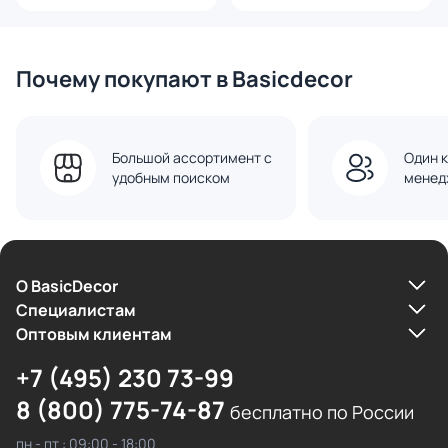
Почему покупают в Basicdecor
Большой ассортимент с
Один к
удобным поиском
менед
О BasicDecor
Cпециалистам
Оптовым клиентам
+7 (495) 230 73-99
8 (800) 775-74-87
бесплатно по России
пн - пт : 09:00 - 18:00