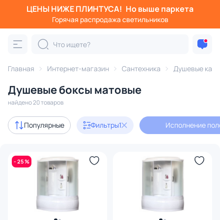
ЦЕНЫ НИЖЕ ПЛИНТУСА!
Но выше паркета
Фильтры
Горячая распродажа светильников
Исполнение полотна двери: матовое
Категория:
Душевые кабины
Главная
Интернет-магазин
Сантехника
Душевые каб
Душевые боксы матовые
душевые боксы
с ванной
с низким поддоном
с г
найдено 20 товаров
Акции
2
Популярные
Фильтры
1
Исполнение пол
В наличии
7
- 25 %
Цена
От
До