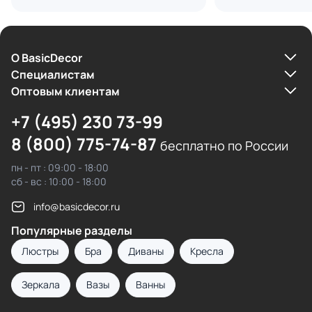
О BasicDecor
Cпециалистам
Оптовым клиентам
+7 (495) 230 73-99
8 (800) 775-74-87
бесплатно по России
пн - пт : 09:00 - 18:00
сб - вс : 10:00 - 18:00
info@basicdecor.ru
Популярные разделы
Люстры
Бра
Диваны
Кресла
Зеркала
Вазы
Ванны