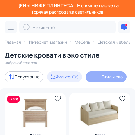
ЦЕНЫ НИЖЕ ПЛИНТУСА!
Но выше паркета
Фильтры
Горячая распродажа светильников
Стиль: эко
Категория:
Детская мебель
Главная
Интернет-магазин
Мебель
Детская мебель
Детские кровати в эко стиле
и комплектующие
кровати
матрасы
кроватки
комп
найдено 6 товаров
Акции
2
Популярные
Фильтры
1
Стиль: эко
В наличии
4
- 20 %
Доставка
Цена
От
До