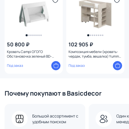
Размер матраса
Изголовье
Материал обивки
50 800 ₽
102 905 ₽
Материал каркаса
Кровать Campi ОГОГО
Композиция мебели (кровать-
Обстановочка зеленый BD-
чердак, тумба, вешалка) Yummy
1745886
1 ОГОГО Обстановочка бежевый
Тип опоры
Под заказ
BD-1744360
Под заказ
С ящиками
Ширина (см)
Почему покупают в Basicdecor
Высота (см)
Большой ассортимент с
Один к
Конструкция
удобным поиском
менед