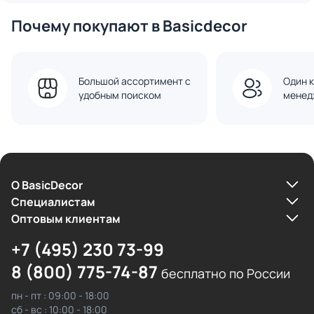
Почему покупают в Basicdecor
Большой ассортимент с
Один к
удобным поиском
менед
О BasicDecor
Cпециалистам
Оптовым клиентам
+7 (495) 230 73-99
8 (800) 775-74-87
бесплатно по России
пн - пт : 09:00 - 18:00
сб - вс : 10:00 - 18:00