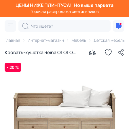
ЦЕНЫ НИЖЕ ПЛИНТУСА!
Но выше паркета
Горячая распродажа светильников
Главная
Интернет-магазин
Мебель
Детская мебель
Кровать-кушетка Reina ОГОГО
Обстановочка дуб сонома BD-
1758390
- 20 %