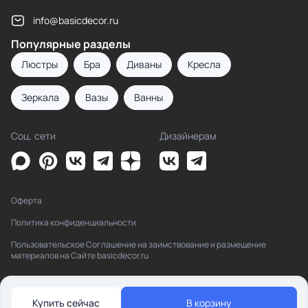
info@basicdecor.ru
Популярные разделы
Люстры
Бра
Диваны
Кресла
Зеркала
Вазы
Ванны
Соц. сети
Дизайнерам
Оферта
Политика конфиденциальности
Пользовательское Соглашение на заимствование и размещение
материалов на Сайте basicdecor.ru
Купить сейчас
В корзину