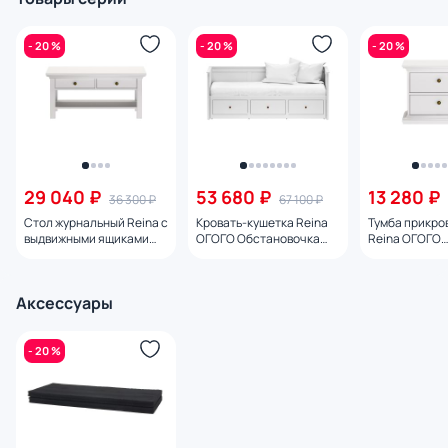
- 20 %
- 20 %
- 20 %
29 040 ₽
53 680 ₽
13 280 ₽
36 300 ₽
67 100 ₽
Стол журнальный Reina с
Кровать-кушетка Reina
Тумба прикро
выдвижными ящиками
ОГОГО Обстановочка
Reina ОГОГО
Белый ОГОГО
белый BD-1758394
Обстановочка
Обстановочка белый BD-
2086034
1747293
Аксессуары
- 20 %