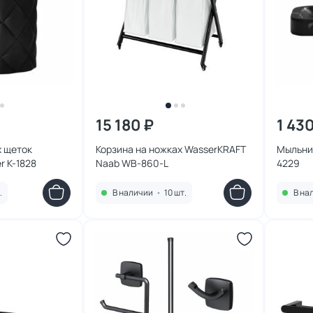
15 180 ₽
1 43
х щеток
Корзина на ножках WasserKRAFT
Мыльниц
WasserKRAFT Never K-1828
Naab WB-860-L
4229
.
В наличии
•
10 шт.
В на