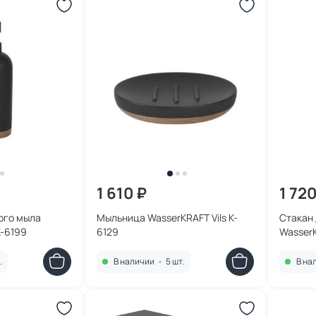
1 610 ₽
1 720
ого мыла
Мыльница WasserKRAFT Vils K-
Стакан 
K-6199
6129
WasserK
.
В наличии
•
5 шт.
В на