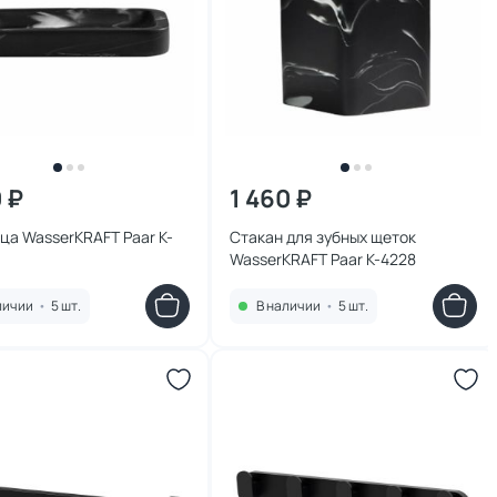
0 ₽
1 460 ₽
а WasserKRAFT Paar K-
Стакан для зубных щеток
WasserKRAFT Paar K-4228
личии
•
5 шт.
В наличии
•
5 шт.