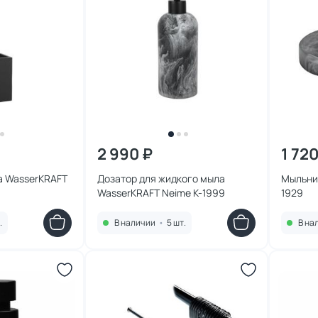
2 990 ₽
1 720
а WasserKRAFT
Дозатор для жидкого мыла
Мыльниц
WasserKRAFT Neime K-1999
1929
.
В наличии
•
5 шт.
В на