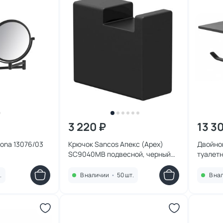
3 220 ₽
13 3
aona 13076/03
Крючок Sancos Апекс (Apex)
Двойно
SC9040MB подвесной, черный
туалетн
матовый
WONZON
Черный
.
В наличии
•
50 шт.
В на