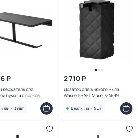
06 ₽
2 710 ₽
й держатель для
Дозатор для жидкого мыла
ой бумаги с полкой
WasserKRAFT Mosel K-4599
 & WOGHAND ECLIPSE,
 матовый WW-9156-MB
личии
•
39 шт.
В наличии
•
5 шт.