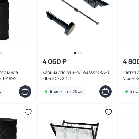
4 060 ₽
4 80
ого мыла
Карниз для ванной WasserKRAFT
Щетка 
WasserKRAFT Never K-1899
Elbe SC-721121
Mos
.
В наличии
•
30 шт.
В на