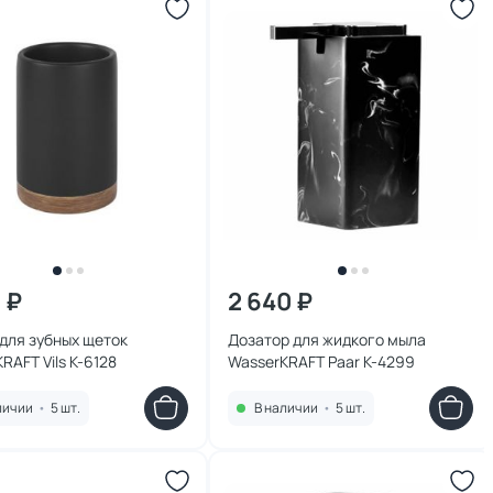
 ₽
2 640 ₽
для зубных щеток
Дозатор для жидкого мыла
RAFT Vils K-6128
WasserKRAFT Paar K-4299
личии
•
5 шт.
В наличии
•
5 шт.