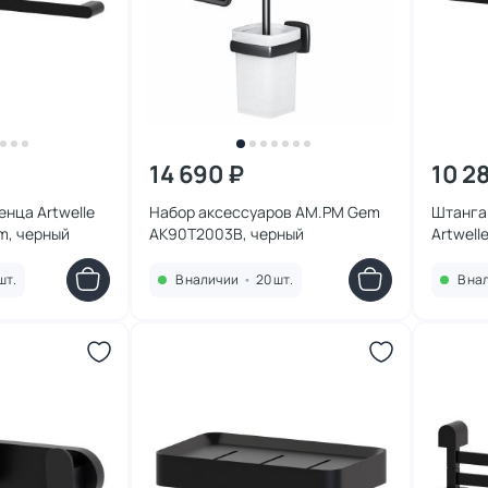
14 690 ₽
10 2
енца Artwelle
Набор аксессуаров AM.PM Gem
Штанга
m, черный
AK90T2003B, черный
Artwell
черный
шт.
В наличии
•
20 шт.
В на