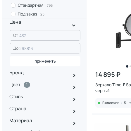
Стандартная
796
Под заказ
25
Цена
От
До
применить
Бренд
14 895 ₽
Цвет
1
Зеркало Timo-F S
черный
Стиль
В наличии
•
5 шт
Страна
Материал