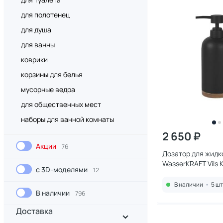
для полотенец
для душа
для ванны
коврики
корзины для белья
мусорные ведра
для общественных мест
наборы для ванной комнаты
2 650 ₽
Акции
76
Дозатор для жидк
WasserKRAFT Vils 
с 3D-моделями
12
В наличии
•
5 шт
В наличии
796
Доставка