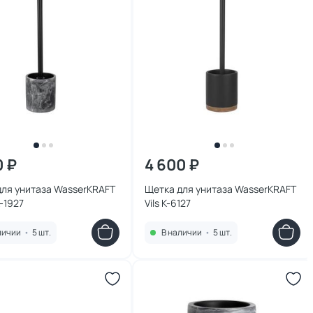
0 ₽
4 600 ₽
для унитаза WasserKRAFT
Щетка для унитаза WasserKRAFT
ime K-1927
Vils K-6127
личии
•
5 шт.
В наличии
•
5 шт.