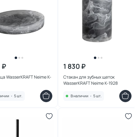
 ₽
1 830 ₽
а WasserKRAFT Neime K-
Стакан для зубных щеток
WasserKRAFT Neime K-1928
личии
•
5 шт.
В наличии
•
5 шт.