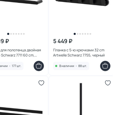
89 ₽
5 449 ₽
 для полотенца двойная
Планка с 5-ю крючками 32 cm
e Schwarz 7711 60 cm,
Artwelle Schwarz 7755, черный
личии
•
177 шт.
В наличии
•
88 шт.