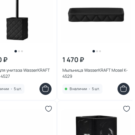
0 ₽
1 470 ₽
для унитаза WasserKRAFT
Мыльница WasserKRAFT Mosel K-
el K-4527
4529
личии
•
5 шт.
В наличии
•
5 шт.