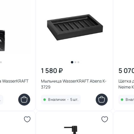
1 580 ₽
5 07
а WasserKRAFT
Мыльница WasserKRAFT Abens K-
Щетка 
3729
Ne
.
В наличии
•
5 шт.
В на