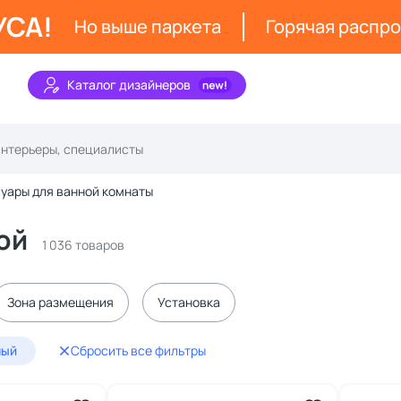
УСА!
Но выше паркета
Горячая распр
Каталог дизайнеров
уары для ванной комнаты
ой
1 036 товаров
Зона размещения
Установка
ный
Сбросить все фильтры