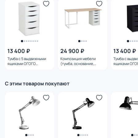
13 400 ₽
24 900 ₽
13 400 ₽
Тумба с 5 выдвижными
Композиция мебели
Тумба с выдв
ящиками ОГОГО
(тумба, основание,
ящиками ОГО
Обстановочка Board BD-
столешница) ОГОГО
Обстановочка
1744080 белая
Обстановочка Board
BD-1744078 ч
1200х500 BD-1743957
С этим товаром покупают