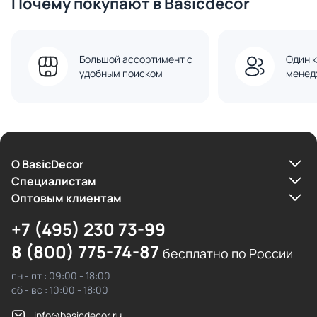
Почему покупают в Basicdecor
Большой ассортимент с
Один к
удобным поиском
менед
О BasicDecor
Cпециалистам
Оптовым клиентам
+7 (495) 230 73-99
8 (800) 775-74-87
бесплатно по России
пн - пт : 09:00 - 18:00
сб - вс : 10:00 - 18:00
info@basicdecor.ru