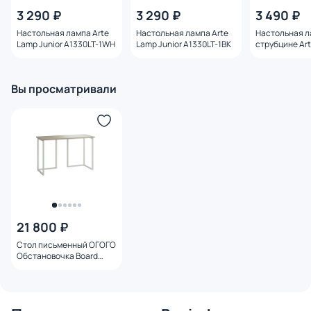
3 290 ₽
3 290 ₽
3 490 ₽
Настольная лампа Arte
Настольная лампа Arte
Настольная л
Lamp Junior A1330LT-1WH
Lamp Junior A1330LT-1BK
струбцине Ar
Senior A6068L
Вы просматривали
21 800 ₽
Стол письменный ОГОГО
Обстановочка Board
1200x500 BD-1746967