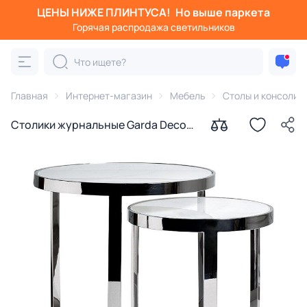
ЦЕНЫ НИЖЕ ПЛИНТУСА!
Но выше паркета
Горячая распродажа светильников
Главная
Интернет-магазин
Мебель
Столы и консоли
Столики журнальные Garda Decor
BD-1118706 мрамор/стекло/хром