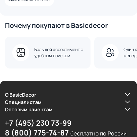
мрамор/стекло/хром
Почему покупают в Basicdecor
Большой ассортимент с
Один к
удобным поиском
менед
О BasicDecor
Cпециалистам
Оптовым клиентам
+7 (495) 230 73-99
8 (800) 775-74-87
бесплатно по России