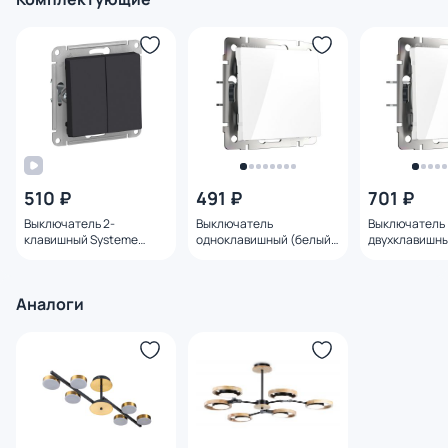
510 ₽
491 ₽
701 ₽
Выключатель 2-
Выключатель
Выключатель
клавишный Systeme
одноклавишный (белый)
двухклавишны
Electric ATLASDESIGN BD-
Werkel W1110001
Werkel W1120
1495167
Аналоги