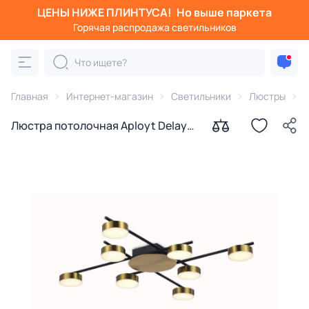
ЦЕНЫ НИЖЕ ПЛИНТУСА!
Но выше паркета
Горячая распродажа светильников
Главная
Интернет-магазин
Светильники
Люстры
п
Люстра потолочная Aployt Delayn
LED 3000К (теплый) 56W
APL.042.07.56