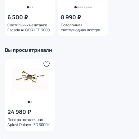
6 500 ₽
8 990 ₽
Светильник на штанге
Потолочная
Escada ALCOR LED 3000-
светодиодная люстра
4000-6000К
Ambrella COMFORT
(теплый,белый,холодны
FL51619
й) 95W 10266/6LED
Вы просматривали
24 980 ₽
Люстра потолочная
Aployt Delayn LED 3000К
(теплый) 56W
APL.042.07.56