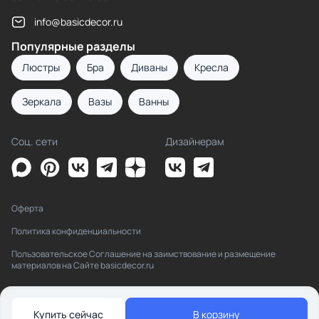
info@basicdecor.ru
Популярные разделы
Люстры
Бра
Диваны
Кресла
Зеркала
Вазы
Ванны
Соц. сети
Дизайнерам
Оферта
Политика конфиденциальности
Пользовательское Соглашение на заимствование и размещение
материалов на Сайте basicdecor.ru
Купить сейчас
В корзину