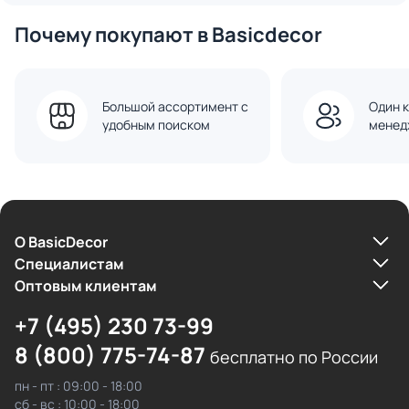
Почему покупают в Basicdecor
Большой ассортимент с
Один к
удобным поиском
менед
О BasicDecor
Cпециалистам
Оптовым клиентам
+7 (495) 230 73-99
8 (800) 775-74-87
бесплатно по России
пн - пт : 09:00 - 18:00
сб - вс : 10:00 - 18:00