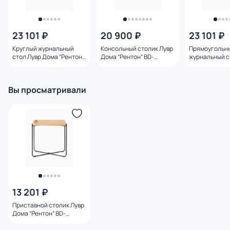
23 101 ₽
20 900 ₽
23 101 ₽
Круглый журнальный
Консольный столик Лувр
Прямоугольн
стол Лувр Дома “Рентон”
Дома “Рентон” BD-
журнальный с
BD-3077331
3077332
Дома “Рентон”
3077330
Вы просматривали
13 201 ₽
Приставной столик Лувр
Дома “Рентон” BD-
3077328