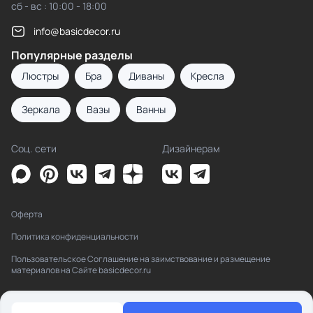
сб - вс : 10:00 - 18:00
info@basicdecor.ru
Популярные разделы
Люстры
Бра
Диваны
Кресла
Зеркала
Вазы
Ванны
Соц. сети
Дизайнерам
Оферта
Политика конфиденциальности
Пользовательское Соглашение на заимствование и размещение
материалов на Сайте basicdecor.ru