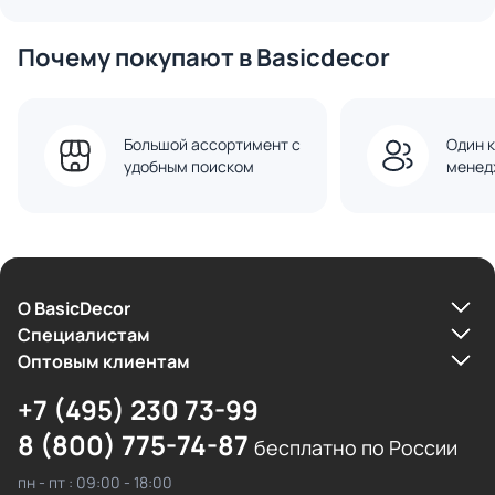
Почему покупают в Basicdecor
Большой ассортимент с
Один к
удобным поиском
менед
О BasicDecor
Cпециалистам
Оптовым клиентам
+7 (495) 230 73-99
8 (800) 775-74-87
бесплатно по России
пн - пт : 09:00 - 18:00