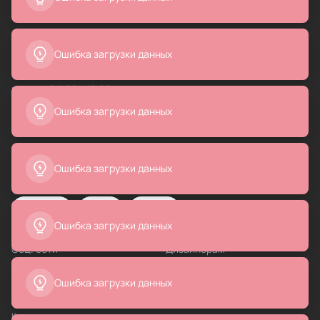
Оптовым клиентам
+7 (495) 230 73-99
Ошибка загрузки данных
8 (800) 775-74-87
бесплатно по России
пн - пт : 09:00 - 18:00
сб - вс : 10:00 - 18:00
Ошибка загрузки данных
info@basicdecor.ru
Популярные разделы
Ошибка загрузки данных
Люстры
Бра
Диваны
Кресла
Зеркала
Вазы
Ванны
Ошибка загрузки данных
Соц. сети
Дизайнерам
Ошибка загрузки данных
Карта раздела