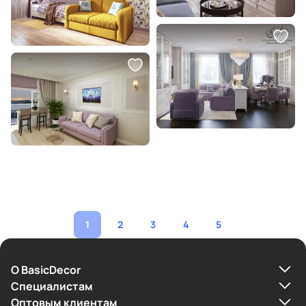
1
2
3
4
5
О BasicDecor
Cпециалистам
Оптовым клиентам