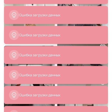
В корзину
В корзину
22 190 ₽
9 384 ₽
Светильник потолочный iLedex
Подвесной светильник Denkirs
Epical 6827-2 BK+WH
SMART MOON 3000K-6000K,
черный, акрил DK8052-BK
В корзину
В корзину