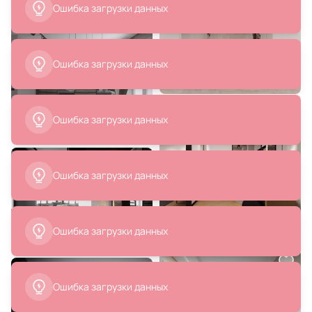
43 100 ₽
13 990 ₽
8 100 ₽
Подвесной светильник Eurosvet
Светильник подвесной Moderli
Riche 25W E27 4690389188091
Molecule 5W G9 УТ000037931
В корзину
В корзину
3 990 ₽
Подвесной светильник Ambrella
TR E27 TR2572
В корзину