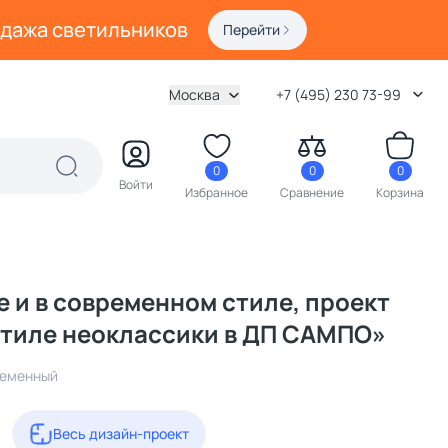
одажа светильников
Перейти
Москва
+7 (495) 230 73-99
0
0
0
Войти
Избранное
Сравнение
Корзина
е и в современном стиле, проект
стиле неоклассики в ДП САМПО»
ременный
Весь дизайн-проект