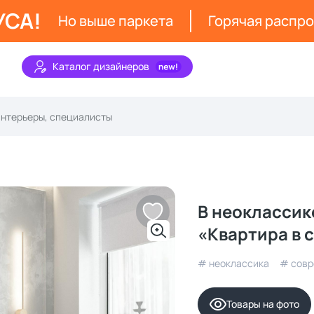
УСА!
Но выше паркета
Горячая распр
Каталог дизайнеров
В неоклассик
«Квартира в 
# неоклассика
# сов
Товары на фото