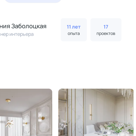
ния Заболоцкая
11 лет
17
опыта
проектов
нер интерьера