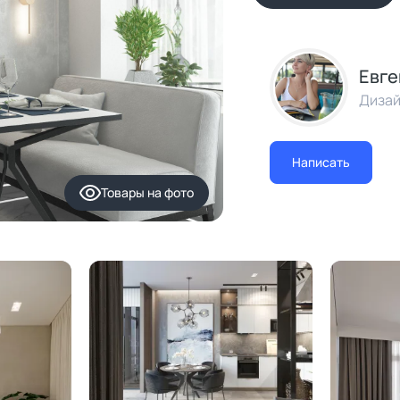
Евге
Дизай
Написать
Товары
на фото