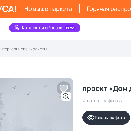
УСА!
Но выше паркета
Горячая распр
Каталог дизайнеров
проект «Дом 
# панно
# фреска
Товары на фото