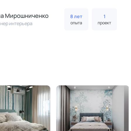
на Мирошниченко
8 лет
1
опыта
проект
нер интерьера