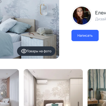
Еле
Дизай
Написать
Товары
на фото