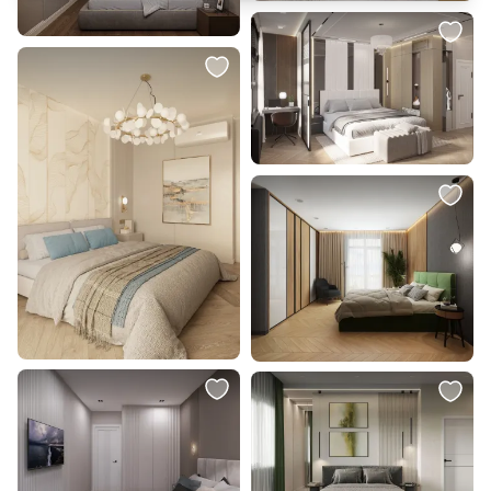
2 500 ₽
1 800 ₽
Подушка декоративная RELAX
Подушка декоративная RELAX
ОГОГО Обстановочка
ОГОГО Обстановочка
коричневый BD-1907518
коричневый BD-1907550
В корзину
В корзину
1 660 ₽
87 500 ₽
Декоративная подушка SOFI DE
Тумба под ТВ The IDEA TW043
MARKO Амадис коричневая
139x45x60 BD-3165720
45х45 см BD-3196241
В корзину
В корзину