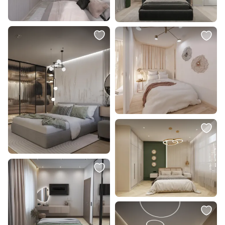
2 500 ₽
185 375 ₽
Подушка декоративная BOXY
Кровать Dream Master Michelle /
ОГОГО Обстановочка
Мишель 140/1 BD-1893323
коричневый BD-2133145
В корзину
В корзину
6 488 ₽
114 400 ₽
Подушка декоративная Eglo
Тумба под ТВ The IDEA TL043
SHOURA 420266
139x45x66 BD-3165826