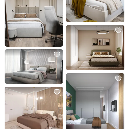
47 100 ₽
49 300 ₽
Прикроватная тумба The IDEA
Консоль подвесная The IDEA VR1
Case CS010 49x40x56 BD-
54.6x40.5x21.2 BD-3165641
3166023
В корзину
В корзину
16 595 ₽
11 617 ₽
Тумбочка Этажерка Line BD-
2164940
В корзину