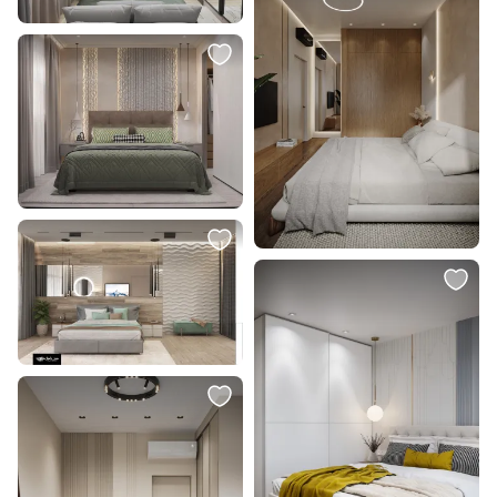
В корзину
В корзину
2 100 ₽
41 600 ₽
Подушка декоративная PRETTY
Прикроватная тумба The IDEA
ОГОГО Обстановочка BD-
BD-2373496
1907392
В корзину
В корзину