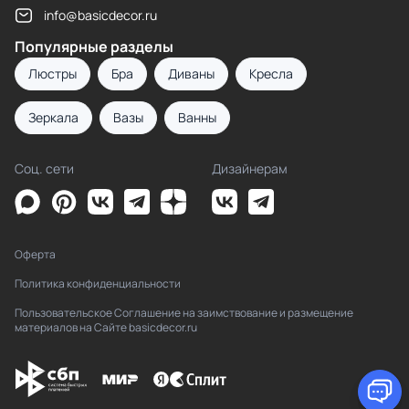
info@basicdecor.ru
Популярные разделы
Люстры
Бра
Диваны
Кресла
Зеркала
Вазы
Ванны
Соц. сети
Дизайнерам
Оферта
Политика конфиденциальности
Пользовательское Соглашение на заимствование и размещение
материалов на Сайте basicdecor.ru