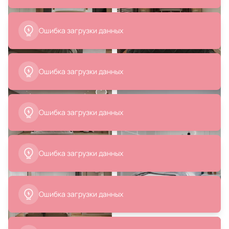
5 890 ₽
2 580 ₽
Подвесной светильник Loft It
Декоративная подушка SOFI DE
Glob E27 40W LOFT2600-B
MARKO Джереми коричневая
32х90 см BD-3196124
В корзину
В корзину
2 500 ₽
1 800 ₽
Подушка декоративная RELAX
Подушка декоративная RELAX