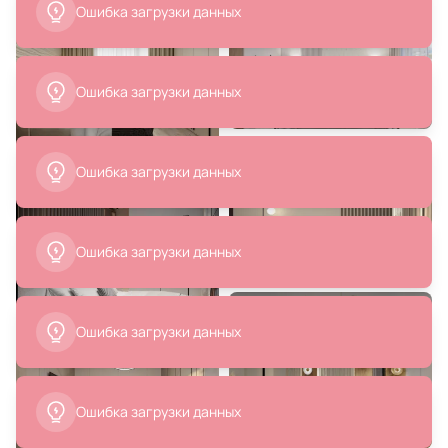
ОГОГО Обстановочка бежевый
ОГОГО Обстановочка бежевый
BD-1907504
BD-1907553
В корзину
В корзину
1 700 ₽
1 740 ₽
Подушка декоративная BOXY
Декоративная подушка SOFI DE
ОГОГО Обстановочка
MARKO Ноэми бежевая 55х55 см
коричневый BD-1907451
BD-3196098
В корзину
В корзину