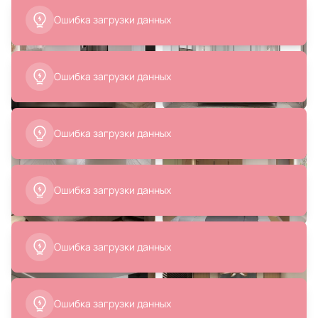
Ошибка загрузки данных
7 490 ₽
3 320 ₽
Светильник подвесной Arte
Подвесной светодиодный
Lamp GEMELLI A2150SP-1WG
светильник Ambrella COMFORT
Ошибка загрузки данных
FL5272
В корзину
В корзину
Ошибка загрузки данных
9 500 ₽
11 990 ₽
4 750 ₽
2 870 ₽
Подвесной светильник Kink Light
Светильник Moderli V5020-1PL
Aзaлия 08430-30,20
В корзину
В корзину