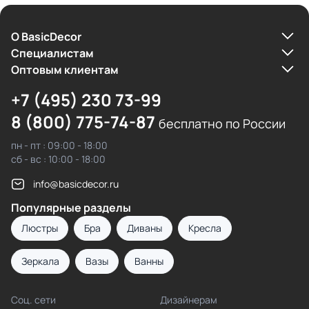
О BasicDecor
Cпециалистам
Оптовым клиентам
+7 (495) 230 73-99
8 (800) 775-74-87
бесплатно по России
пн - пт : 09:00 - 18:00
сб - вс : 10:00 - 18:00
info@basicdecor.ru
Популярные разделы
Люстры
Бра
Диваны
Кресла
Зеркала
Вазы
Ванны
Соц. сети
Дизайнерам