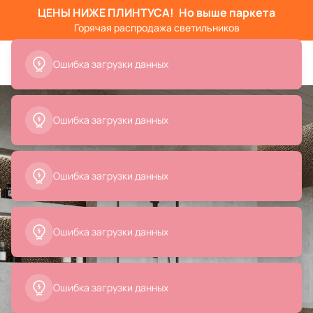
ЦЕНЫ НИЖЕ ПЛИНТУСА!
Но выше паркета
Горячая распродажа светильников