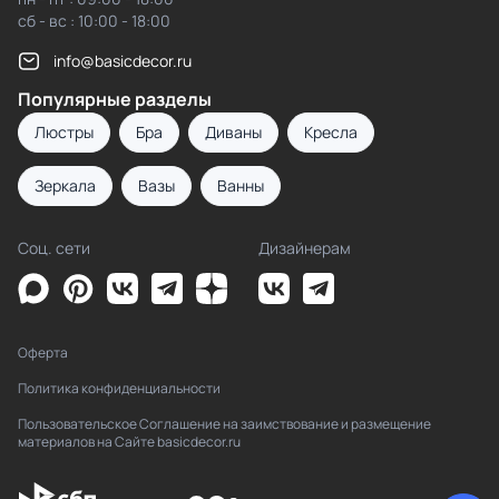
сб - вс : 10:00 - 18:00
info@basicdecor.ru
Популярные разделы
Люстры
Бра
Диваны
Кресла
Зеркала
Вазы
Ванны
Соц. сети
Дизайнерам
Оферта
Политика конфиденциальности
Пользовательское Соглашение на заимствование и размещение
материалов на Сайте basicdecor.ru