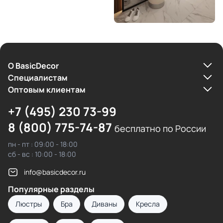
О BasicDecor
Cпециалистам
Оптовым клиентам
+7 (495) 230 73-99
8 (800) 775-74-87
бесплатно по России
пн - пт : 09:00 - 18:00
сб - вс : 10:00 - 18:00
info@basicdecor.ru
Популярные разделы
Люстры
Бра
Диваны
Кресла