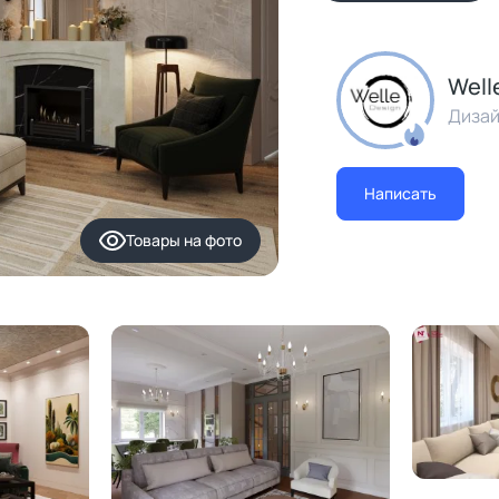
Well
Дизай
Написать
Товары
на фото