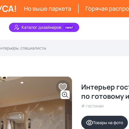
УСА!
Но выше паркета
Горячая распр
Каталог дизайнеров
Интерьер гос
по готовому 
# гостиная
Товары на фото