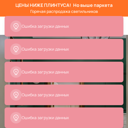
ЦЕНЫ НИЖЕ ПЛИНТУСА!
Но выше паркета
Горячая распродажа светильников