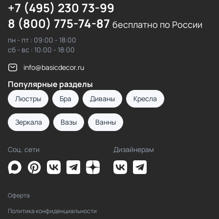
+7 (495) 230 73-99
8 (800) 775-74-87
бесплатно по России
пн - пт : 09:00 - 18:00
сб - вс : 10:00 - 18:00
info@basicdecor.ru
Популярные разделы
Люстры
Бра
Диваны
Кресла
Зеркала
Вазы
Ванны
Соц. сети
Дизайнерам
Оферта
Политика конфиденциальности