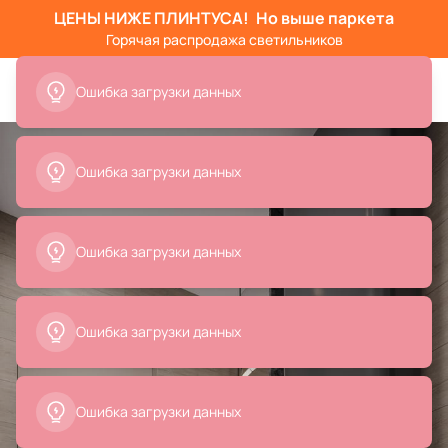
ЦЕНЫ НИЖЕ ПЛИНТУСА!
Но выше паркета
Горячая распродажа светильников