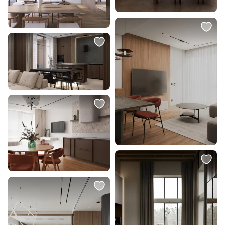
39 220 ₽
4 158 ₽
Подвесная люстра Nowodvorski
Подвес Lumion SUMMER 6509/1B
Circolo Led M 21W LED 4000К
SUSPENTIONI
(белый) 10861
В корзину
В корзину
8 910 ₽
25 900 ₽
6 240 ₽
Подвесной светильник Eurosvet
Подвесной светильник 2K
Lotus 50222/1, дымчатый
Светомастерская ASTRA 011 -
250 мм CG2022
В корзину
В корзину