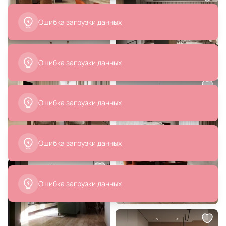
2 990 ₽
38 990 ₽
Подвесной светодиодный
Подвесной светильник Maytoni
светильник Ambrella FL LED
Halo 220-240V IP20 MOD247PL-
4200К (белый) FL10595
L49BSK
В корзину
В корзину
37 990 ₽
303 990 ₽
Подвесной светильник Maytoni
Буфет высокий La Forma (ex Julia
Halo 220-240V IP20 MOD247PL-
Grup) BD-3059556
L49BK
В корзину
В корзину