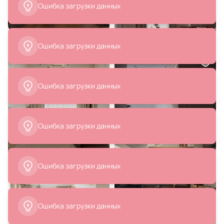
В корзину
В корзину
20 660 ₽
9 900 ₽
6 930 ₽
Подвесной светильник Indigo
Подвес Kink Light Меркурий
LED 3000-6500К (теплый, белый,
07562-35,21
холодный) V000072L
В корзину
В корзину