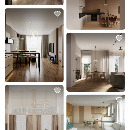
5 940 ₽
25 500 ₽
4 160 ₽
Подвесной светильник Eurosvet
Подвесной светильник 2K
Lotus 50222/1, прозрачный
Светомастерская ASTRA 011 -
200 мм CG2021
В корзину
В корзину
26 500 ₽
7 490 ₽
Подвесной светильник 2K
Светильник подвесной Arte
Светомастерская ASTRA 011 -
Lamp GEMELLI A2150SP-1WG
300 мм CG2023