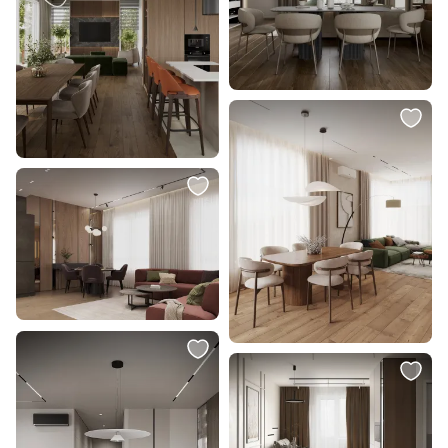
7 900 ₽
7 492 ₽
2 337 ₽
Светильник подвесной Crystal
Подвесной светильник Lussole
Lux LUISA LUISA SP1
Латтис LSP-8214
BRASS/TRANSPARENT
В корзину
В корзину
3 500 ₽
416 990 ₽
Подвес Favourite Uccello 2939-
Высокий буфет Angel Cerda
1P
3251/437-I из ореха и темной
стали BD-2860940
В корзину
В корзину