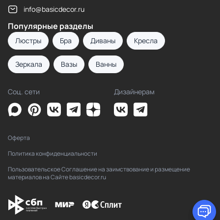
info@basicdecor.ru
Популярные разделы
Люстры
Бра
Диваны
Кресла
Зеркала
Вазы
Ванны
Соц. сети
Дизайнерам
Оферта
Политика конфиденциальности
Пользовательское Соглашение на заимствование и размещение
материалов на Сайте basicdecor.ru