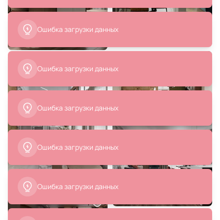
Ошибка загрузки данных
5 190 ₽
7 200 ₽
Ошибка загрузки данных
Светильник подвесной Arte
Подвес Kink Light Меркурий
Lamp VOLARE A1920SP-1GO
07562-30,21
В корзину
В корзину
Ошибка загрузки данных
20 190 ₽
6 491 ₽
Подвес Eglo Bolsano E27 92762
Серебряный подвесной
светильник Лувр Дома Бекки BD-
3004146