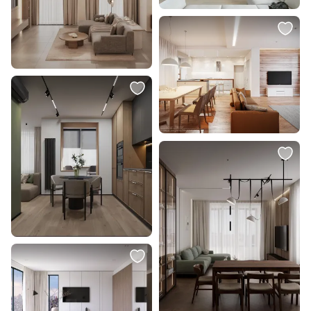
В корзину
В корзину
113 461 ₽
8 390 ₽
Шкаф навесной Stanles Комбо
Подвесной светильник Citilux
BD-2993639
Томми CL102033
В корзину
В корзину