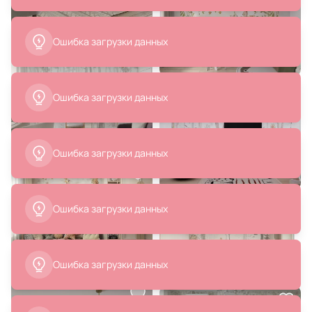
Ошибка загрузки данных
52 800 ₽
34 300 ₽
Кровать подростковая
Кровать Ellipsefurniture KIDI Soft
Ellipsefurniture KIDI Soft размер
(голубой) KD010504040101
М (бежевый) KD010110020101
В корзину
В корзину
15 030 ₽
Гардероб Norden BD-2590245