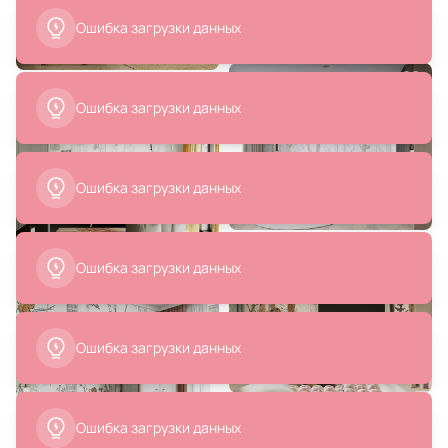
Ошибка загрузки данных
34 300 ₽
40 900 ₽
Кровать Ellipsefurniture KIDI Soft
Кровать Ellipsefurniture KIDI Soft
(бежевая) KD010501040101
для детей от 3 до 7 лет
Ошибка загрузки данных
(бежевый, экокожа)
KD010201070101
В корзину
В корзину
Ошибка загрузки данных
Ошибка загрузки данных
36 900 ₽
52 800 ₽
Ошибка загрузки данных
Кровать Ellipsefurniture KIDI Soft
Кровать подростковая
для детей от 2 до 4 лет
Ellipsefurniture KIDI Soft размер
(молочный, экокожа)
М (серый) KD010112020101
KD010207060101
В корзину
В корзину
Ошибка загрузки данных