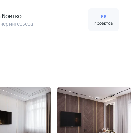
 Бовтко
68
проектов
нер интерьера