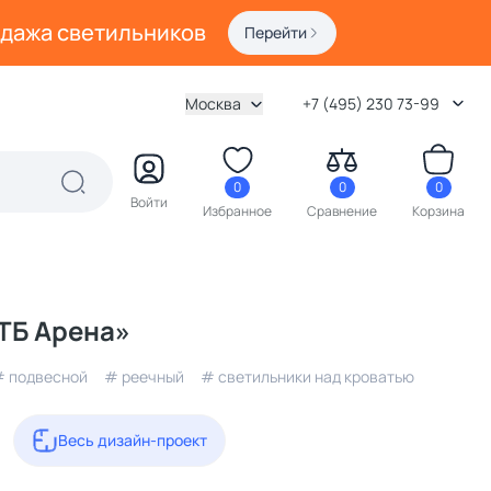
одажа светильников
Перейти
Москва
+7 (495) 230 73-99
0
0
0
Войти
Избранное
Сравнение
Корзина
ТБ Арена»
 подвесной
# реечный
# светильники над кроватью
Весь дизайн-проект