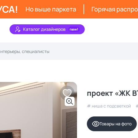
УСА!
Но выше паркета
Горячая распр
Каталог дизайнеров
проект «ЖК В
# ниша с подсветкой
#
Товары на фото