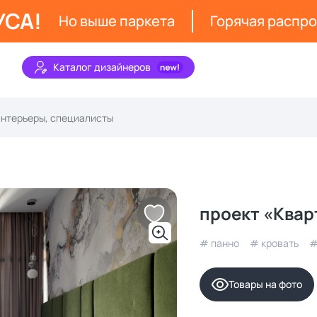
УСА!
Но выше паркета
Горячая распр
Каталог дизайнеров
проект «Квар
# панно
# кровать
#
Товары на фото