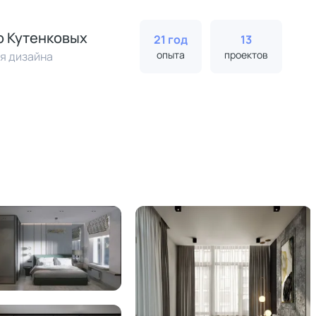
 Кутенковых
21 год
13
опыта
проектов
я дизайна