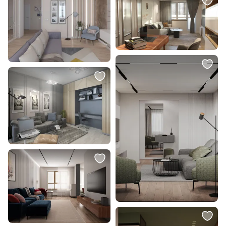
Чехол на подушку мятного цвета
Подушка декоративная BOXY
clouds из коллекции ethnic,
ОГОГО Обстановочка серый BD-
35х60 см Tkano BD-3042959
1907466
В корзину
В корзину
23 990 ₽
1 700 ₽
Подушка 75 x 50 см La Forma (ex
Подушка декоративная BOXY
Julia Grup) Sorells BD-3059378
ОГОГО Обстановочка бежевый
BD-1907455
В корзину
В корзину