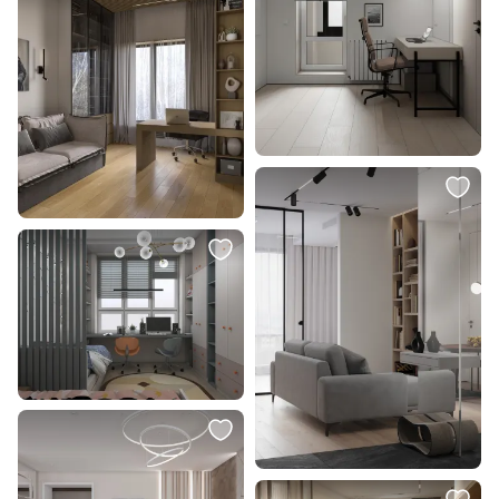
алюминия BD-2859759
5 490 ₽
2 500 ₽
Подушка декоративная Eglo
Подушка декоративная RELAX
SHOURA 420264
ОГОГО Обстановочка бежевый
BD-1907504
В корзину
В корзину
2 690 ₽
1 700 ₽