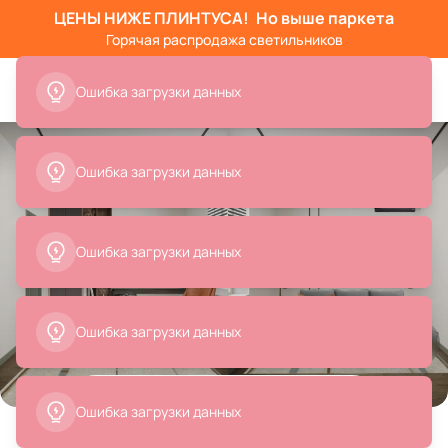
ЦЕНЫ НИЖЕ ПЛИНТУСА!
Но выше паркета
Горячая распродажа светильников
Ошибка загрузки данных
Ошибка загрузки данных
Ошибка загрузки данных
Ошибка загрузки данных
Все
Диваны
Столы и консоли
Торшеры
Тек
Товары на фото
+ 34
Ошибка загрузки данных
34 позиции