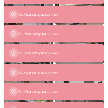
Ошибка загрузки данных
5 990 ₽
11 990 ₽
Чехол на подушку La Forma (ex
Напольный светильник ARTE
Ошибка загрузки данных
Julia Grup) Nedra BD-1005811
LAMP ZETTA 60W E27 220V
A7055PN-1BK
В корзину
В корзину
24 311 ₽
5 238 ₽
Черная напольная лампа Лувр
Подушка декоративная Eglo ILES
Дома Брикс BD-3069760
420085
В корзину
В корзину