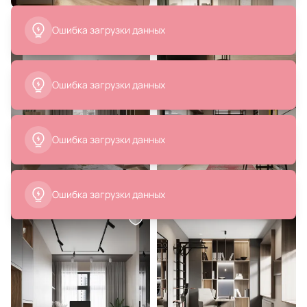
63 788 ₽
18 890 ₽
Кресло руководителя MTM
Напольный светильник Odeon
Cooperation Авиатор Orange
Light MALI IP20 LED 6W 3000K
мтм-95
220V 12W LED 220V 3000K
6643/5FL
В корзину
В корзину
2 500 ₽
53 865 ₽
Подушка декоративная RELAX
Кресло MTM Cooperation
ОГОГО Обстановочка серый BD-
Авиатор оранжевое (для
2090871
посетителя) мтм-189
В корзину
В корзину