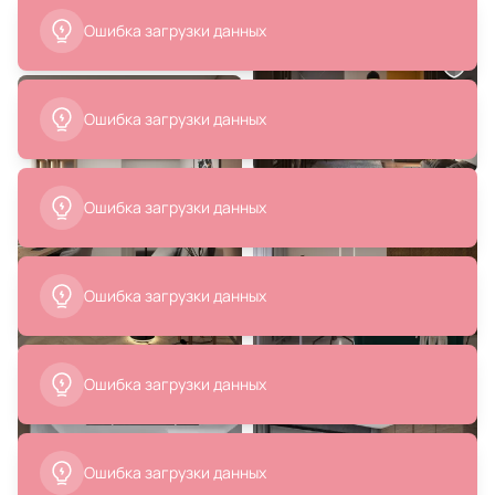
18 625 ₽
22 620 ₽
Ошибка загрузки данных
Журнальный стол The Sarai BD-
Торшер Maytoni Fad 220-240V
3018001
12W IP20 3000K 12W LED 220-
240V 3000K MOD070FL-L12B3K
В корзину
В корзину
Ошибка загрузки данных
Ошибка загрузки данных
Ошибка загрузки данных
12 500 ₽
6 990 ₽
Торшер-столик Lussole SEATTLE
Чехол для подушки 45 x 45 см La
LSP-0565
Forma (ex Julia Grup) mirca BD-
3059090
Ошибка загрузки данных
В корзину
В корзину
Ошибка загрузки данных