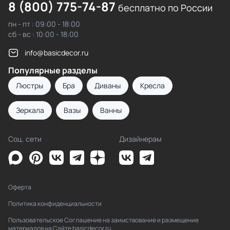
8 (800) 775-74-87
бесплатно по России
пн - пт : 09:00 - 18:00
сб - вс : 10:00 - 18:00
info@basicdecor.ru
Популярные разделы
Люстры
Бра
Диваны
Кресла
Зеркала
Вазы
Ванны
Соц. сети
Дизайнерам
Оферта
Политика конфиденциальности
Пользовательское Соглашение на заимствование и размещение
материалов на Сайте basicdecor.ru