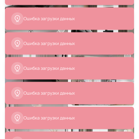
Искусственное растение в
Кровать BraginDesign MARK BD-
горшке YUBETSU Eglo 428022
1834108
Ошибка загрузки данных
В корзину
В корзину
Ошибка загрузки данных
Ошибка загрузки данных
251 200 ₽
209 118 ₽
Кровать BraginDesign MARK BD-
Кровать BraginDesign MARK BD-
Ошибка загрузки данных
1834111
1834114
В корзину
В корзину
Ошибка загрузки данных