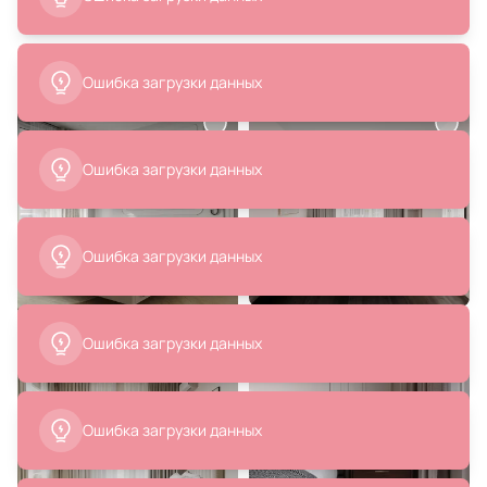
# шторы
# паркет
# бежевая кровать
Похожие интерьеры
Ошибка загрузки данных
99 990 ₽
72 990 ₽
Высокий садовый стол La Forma
Круглый стол La Forma (ex Julia
(ex Julia Grup) BD-3058393
Grup) Esilda BD-2859752 из
меламина с натуральной
Ошибка загрузки данных
отделкой и черной
В корзину
В корзину
металлической ножкой Ø60x96
Ошибка загрузки данных
Ошибка загрузки данных
99 990 ₽
105 990 ₽
Высокий садовый стол La Forma
Высокий круглый стол La Forma
Ошибка загрузки данных
(ex Julia Grup) BD-3058391
(ex Julia Grup) Dina BD-2859755
из меламина с ореховой
отделкой и черной
В корзину
В корзину