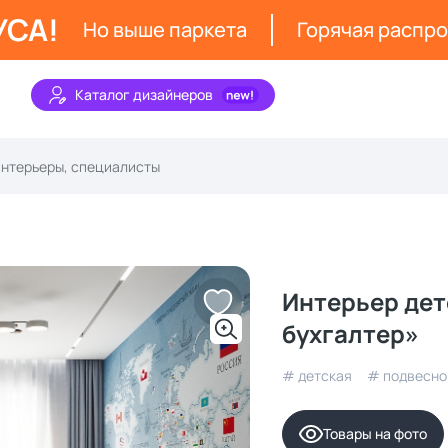
УСА!
Но выше паркета
Горячая распр
Каталог дизайнеров
Интерьер дет
бухгалтер»
# детская
# подвесно
Товары на фото