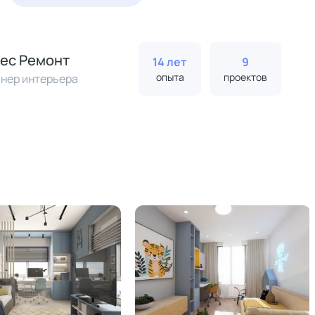
ес Ремонт
14 лет
9
опыта
проектов
нер интерьера