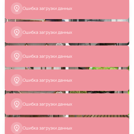
В корзину
В корзину
5 670 ₽
7 040 ₽
2 840 ₽
Подвесной светильник Eurosvet
Подвесной светильник Maytoni
Polar 50251/1 LED серый
Basic form 220-240V IP20
MOD321PL-01B
В корзину
В корзину