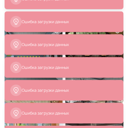
Похожие интерьеры
Ошибка загрузки данных
4 220 ₽
5 670 ₽
2 950 ₽
Подвесной светильник Eurosvet
Подвесной светильник Loft It
Polar GU10 белый свет (4200К)
(Light for You) icl E27 2579-A
Ошибка загрузки данных
40W 50250/1 LED серый
В корзину
В корзину
Ошибка загрузки данных
Ошибка загрузки данных
5 082 ₽
10 050 ₽
Ошибка загрузки данных
Бра Lussole Ньюйорк LSP-9100
Подвесной светильник Maytoni
Basic form 220-240V IP20
MOD321PL-01B1