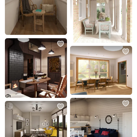
7 500 ₽
5 765 ₽
3 000 ₽
Подвесной светильник Eurosvet
Подвес Lumion SUMMER 6510/1A
Riche 25W E27 4690389188060
SUSPENTIONI
В корзину
В корзину
7 360 ₽
6 743 ₽