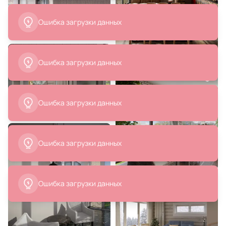
4 290 ₽
2 300 ₽
Бра Omnilux Fontelo OML-50401-
Светильник подвесной Lussole
01
Марикопа LSP-8118
В корзину
В корзину