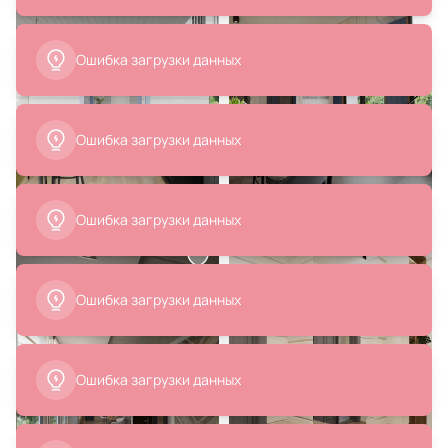
4 590 ₽
5 082 ₽
Бра Citilux Эдисон CL450301
Подвес Lumion SUMMER 6510/1
SUSPENTIONI
В корзину
В корзину
4 140 ₽
3 940 ₽
Подвесной светильник Loft It
Бра индустриальный Loft It
Loft-hat E27 LOFT1102
Factory filament LOFT2101W
В корзину
В корзину