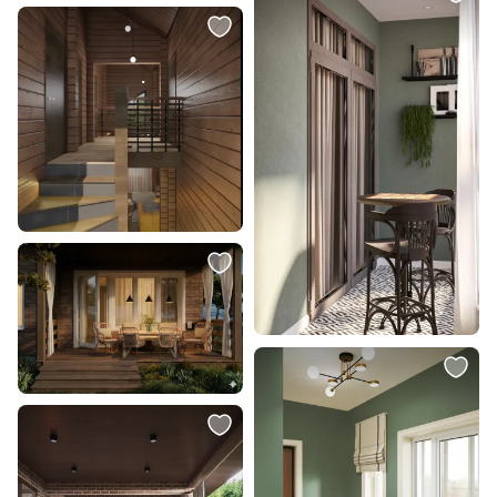
10 110 ₽
64 569 ₽
Подвесной светильник Arte
Светильник подвесной Kartell
Lamp Volare A1562SP-1CC
FL/Y BD-984820
В корзину
В корзину
8 920 ₽
113 338 ₽
Подвесной светильник LOFT IT
Светильник подвесной Kartell
Knot LED 8134-A mini
FL/Y BD-984834
В корзину
В корзину