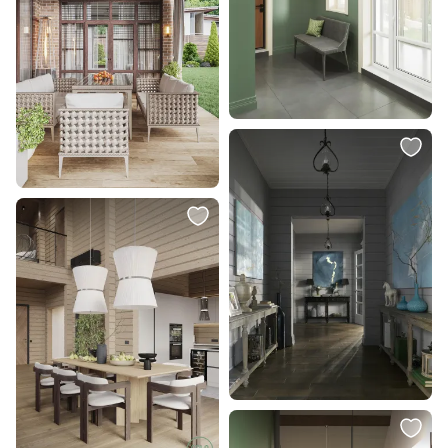
8 337 ₽
8 999 ₽
4 768 ₽
Подвес Odeon Light OKIA E27
Люстра Lightstar SFERETTA LED
1*40W (тип лампы СВЕЧА) 220V
3000K 1х3W 801010
4671/1
В корзину
В корзину
3 590 ₽
35 686 ₽