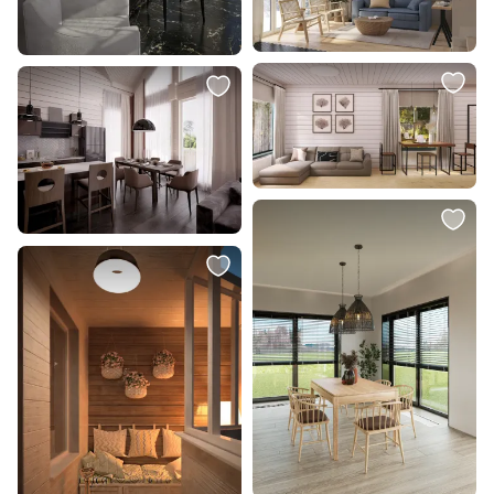
6 490 ₽
6 244 ₽
Подвесной светильник Maytoni
Подвес Lussole Ньюйорк LSP-
Luna 220-240V IP20 3000K
9601
P039PL-5W3K-20-B
В корзину
В корзину
13 990 ₽
5 082 ₽
Подвесной светильник Maytoni
Подвес Lussole Ньюйорк LSP-
The Sixth Sence 220-240V IP20
9600
3000K Z020PL-L6B3K
В корзину
В корзину