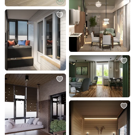
Светильник подвесной Arte
Светильник подвесной Kartell
Lamp Galactica A1582SP-1CC
FL/Y BD-984605
В корзину
В корзину
3 490 ₽
6 363 ₽
Ваза декоративная ASINDRO
Ваза декоративная ANJABE Eglo
Eglo 421202
421247
В корзину
В корзину