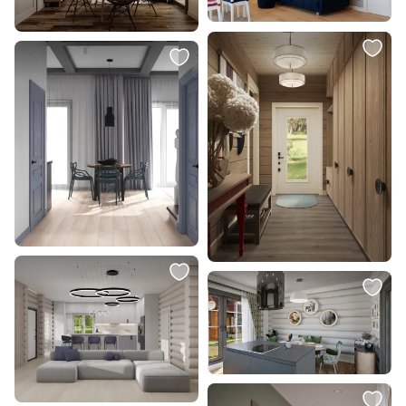
Подвесной светильник Arte
Бра Lussole Ньюйорк GRLSP-9102
Lamp Volare A1561SP-1CC
В корзину
В корзину
18 999 ₽
4 990 ₽
Люстра Lightstar ARNIA E27
Подвесной светильник RONDO
1х40W 805016 белая
85262
В корзину
В корзину