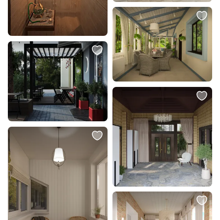
8 873 ₽
7 200 ₽
Уличный подвес Odeon Light
Настенный светильник
CAMPA E27 1*60W IP44 4965/1
тропический Favourite Magrib
1214-1W
В корзину
В корзину
3 590 ₽
4 710 ₽
Подвесной светильник RONDO
Бра Omnilux Torri OML-50801-01
85261
В корзину
В корзину