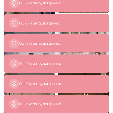
5 190 ₽
5 060 ₽
Настенный светильник кантри
Подвесной светильник Loft It
Arte Lamp Grazioso A4577AP-1CK
(Light for You) Ufo G9 10120/250P
Black
В корзину
В корзину
6 990 ₽
6 290 ₽
Подвесной светильник Maytoni
Подвесной светильник Loft It
Basic form E14 220-240V IP20
(Light for You) Ufo G9 10120/350P
MOD321PL-01W
Black
В корзину
В корзину