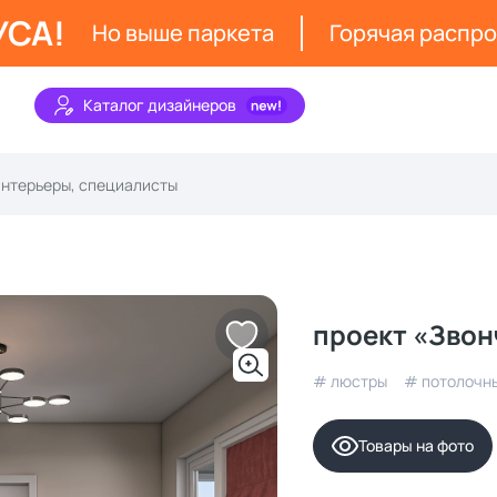
УСА!
Но выше паркета
Горячая распр
Каталог дизайнеров
проект «Звон
# люстры
# потолочн
Товары на фото