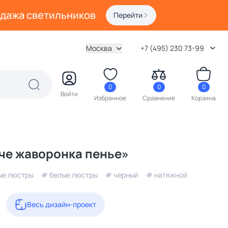
одажа светильников
Перейти
Москва
+7 (495) 230 73-99
0
0
0
Войти
Избранное
Сравнение
Корзина
че жаворонка пенье»
ые люстры
# белые люстры
# черный
# натяжной
Весь дизайн-проект