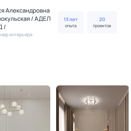
я Александровна
окульская / АДЕЛ
13 лет
20
 /
опыта
проектов
нер интерьера