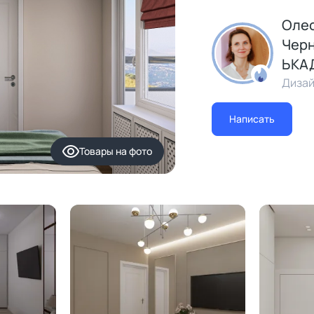
Олес
Черн
ЬКАД
Дизай
Написать
Товары
на фото