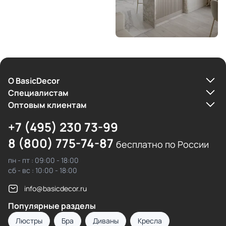
О BasicDecor
Cпециалистам
Оптовым клиентам
+7 (495) 230 73-99
8 (800) 775-74-87
бесплатно по России
пн - пт : 09:00 - 18:00
сб - вс : 10:00 - 18:00
info@basicdecor.ru
Популярные разделы
Люстры
Бра
Диваны
Кресла