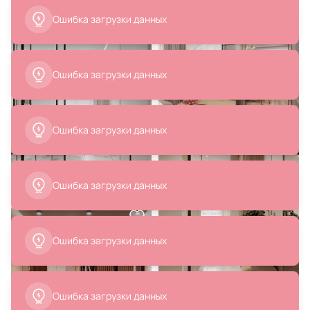
Ошибка загрузки данных
30 801 ₽
44 280 ₽
35 424 ₽
Банкетка Лувр Дома “Броган” – L
Стул Homage Aura BD-2404988
BD-2873766
Ошибка загрузки данных
В корзину
В корзину
Ошибка загрузки данных
Ошибка загрузки данных
29 700 ₽
35 010 ₽
28 008 ₽
Банкетка For Miss BD-192598
Стул Turkey Nicole 424568
В корзину
В корзину