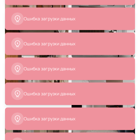
29 700 ₽
6 369 ₽
Банкетка For Miss BD-192599
Стул ZiP-mebel Сашш натур /
серый, серая гусиная лапка
R101771N1G
В корзину
В корзину
24 400 ₽
15 500 ₽
Стул Garda Decor BD-2055215
Стул MAK-interior Scoop BD-
1028242