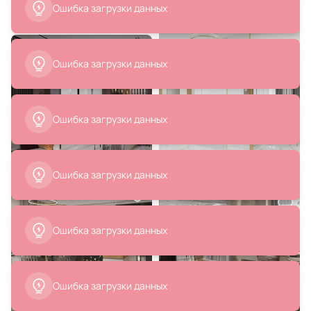
В корзину
В корзину
1 340 ₽
7 340 ₽
670 ₽
Встраиваемый светильник LOFT
Карданный светильник
IT Hap 10341/2A Black
CARDANO 12W T813 BK/CH 3*12W
4200K
В корзину
В корзину