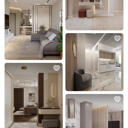
1 234 ₽
1 690 ₽
Светильник встраиваемый Feron
Встраиваемый светильник
DLT202 32442
Citilux Альфа 7W CLD001KNW5
В корзину
В корзину
1 690 ₽
Встраиваемый светильник
Citilux Альфа 7W CLD001KNW1