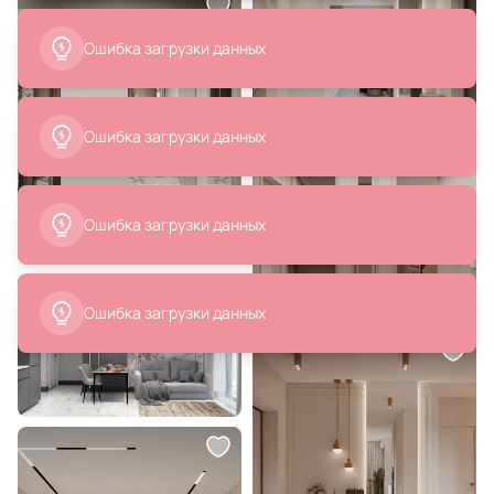
990 ₽
1 989 ₽
Встраиваемый светильник
Светильник точечный
поворотный Arte Lamp Technika
встраиваемый Lightstar Rifle
A5941PL-2WH
002544
В корзину
В корзину
340 ₽
1 400 ₽
Светильник потолочный Arte
Накладной карданный
Lamp CARDANI PICCOLO
светильник Arte Lamp Cardani
A5931PL-2WH
A5935PL-2BK
В корзину
В корзину