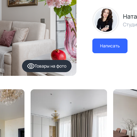
Ната
Студи
Написать
Товары
на фото