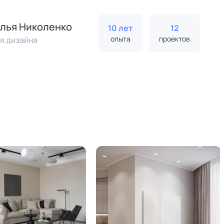
лья Николенко
10 лет
12
опыта
проектов
я дизайна