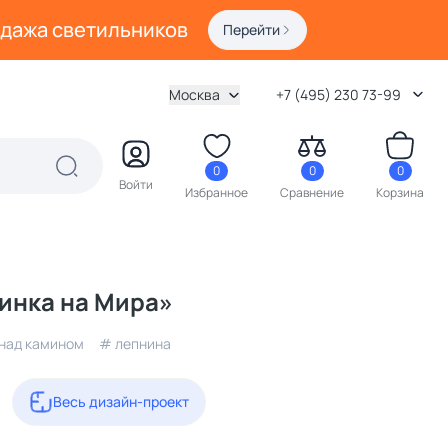
одажа светильников
Перейти
Москва
+7 (495) 230 73-99
0
0
0
Войти
Избранное
Сравнение
Корзина
инка на Мира»
 над камином
# лепнина
Весь дизайн-проект