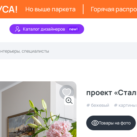
УСА!
Но выше паркета
Горячая распр
Каталог дизайнеров
проект «Стал
# бежевый
# картины
Товары на фото