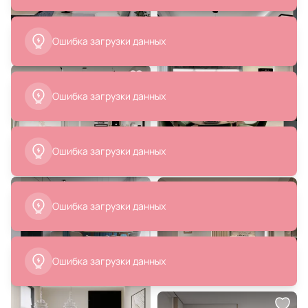
Ошибка загрузки данных
Ошибка загрузки данных
16 490 ₽
2 990 ₽
13 990 ₽
Стул поворотный BRADEX Bruno
Подвесной светодиодный
BD-2938471 с комбинированной
светильник Ambrella FL LED
обивкой для спальни
4200К (белый) FL10595
В корзину
В корзину
17 500 ₽
6 340 ₽