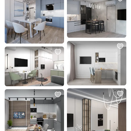
44 990 ₽
5 190 ₽
Стул La Forma (ex Julia Grup)
Ваза декоративная CANTILAN
Konna BD-1897712
Eglo 421161
В корзину
В корзину
2 370 ₽
2 217 ₽
Подвесной светильник со
Светильник светодиодный с ИК-
сменной лампой GU10 Ambrella
датчиком Feron AL5091 48153
TECHNO SPOT TN7772
В корзину
В корзину