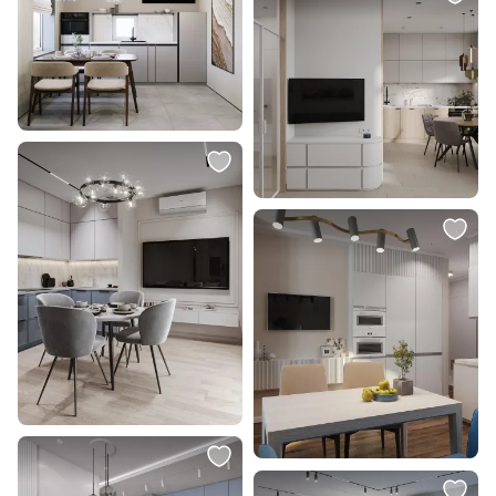
Кресло Bergenson Bjorn Wendy
Подвесной светодиодный
серое BD-3012843
светильник Ambrella COMFORT
FL5274
В корзину
В корзину
13 180 ₽
17 830 ₽
11 990 ₽
Стул Bradex Home Bruno серый с
Подвесной светильник Loft It
жаккардом BD-2177580
Infinite G9 40W 10155/800 Black
В корзину
В корзину