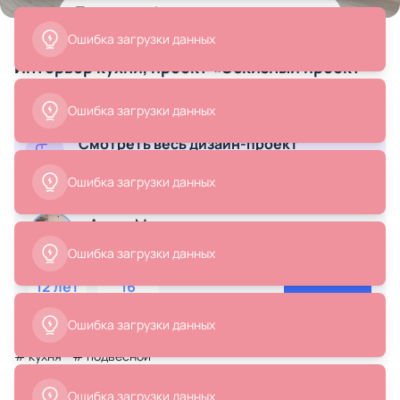
Товары на фото
+ 24
24 позиции
Ошибка загрузки данных
Интерьер кухни, проект «Эскизный проект
для хоумстейджинга в ЖК Вестердам 74 м2»
Ошибка загрузки данных
Смотреть весь дизайн-проект
41 790 ₽
11 870 ₽
9 990 ₽
Ванная, кухня, прихожая ...
Подвесной светильник iLedex
Стул с подлокотниками BRADEX
Ошибка загрузки данных
ZOOM 10339P/A2-35W-3000K BK-
Home Frida BD-2938366
WH
Арина Муковозова
В корзину
В корзину
Дизайнер интерьера
Ошибка загрузки данных
12 лет
16
Написать
опыта
проектов
Ошибка загрузки данных
# кухня
# подвесной
8 930 ₽
15 990 ₽
Ошибка загрузки данных