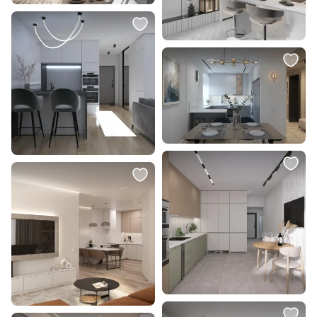
2 217 ₽
2 567 ₽
Светильник светодиодный с ИК-
Светильник светодиодный с ИК-
датчиком Feron AL5091 48154
датчиком Feron AL5092 48155
В корзину
В корзину
2 567 ₽
500 ₽
Светильник светодиодный с ИК-
Спот Arte Lamp NAHN GU10 15W