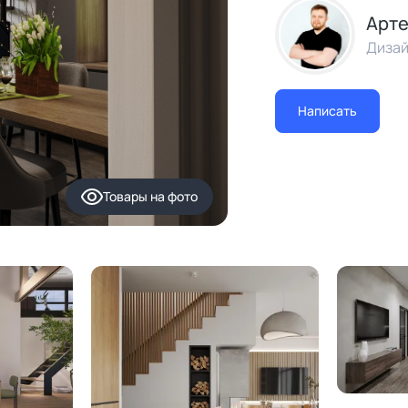
Арте
Дизай
Написать
Товары
на фото