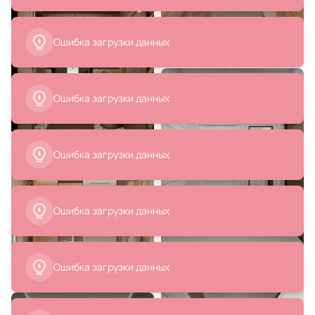
1 450 ₽
62 400 ₽
Светильник встраиваемый
Шезлонг Gardenini Hacienda
Aployt Deni APL.0074.09.18
бежевый, алюминий / веревка
BD-1430692
В корзину
В корзину