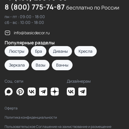
8 (800) 775-74-87
бесплатно по России
пн - пт : 09:00 - 18:00
сб - вс : 10:00 - 18:00
info@basicdecor.ru
Популярные разделы
Люстры
Бра
Диваны
Кресла
Зеркала
Вазы
Ванны
Соц. сети
Дизайнерам
Оферта
Политика конфиденциальности
Пользовательское Соглашение на заимствование и размещение