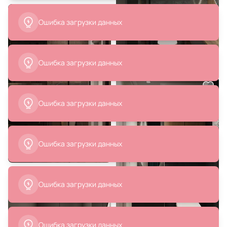
17 123 ₽
26 280 ₽
Смеситель для раковины Lemark
Смеситель для накладных
Bronx LM3706BL черный матовый
раковин Cezares NAUTIC-LC-
NOP, черный
В корзину
В корзину
38 187 ₽
74 756 ₽
26 954 ₽
Смеситель для раковины
Смеситель для раковины Webert
встраиваемый Feramolli Pura
Living LV832506560, черный
CL611, хром
В корзину
В корзину