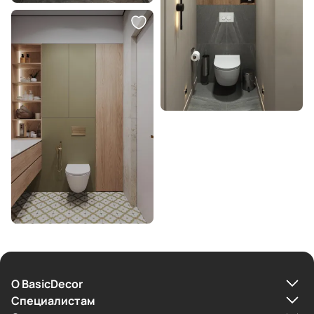
О BasicDecor
Cпециалистам