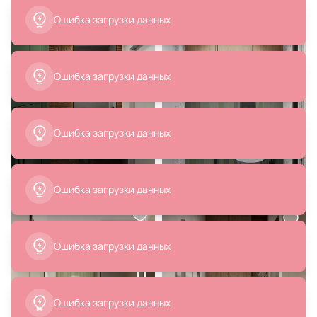
15 453 ₽
13 900 ₽
Унитаз подвесной
Подвесной унитаз с
безободковый Vincea Core VT1-
микролифтом Charus TORRE
28 с микролифтом
BIANCA PINTO RIMLESS EWC700-
114W белый
В корзину
В корзину
16 490 ₽
53 060 ₽
Унитаз подвесной Aquanet Tavr
Смеситель для ванны
00243545
WasserKRAFT Elbe 7455
В корзину
В корзину