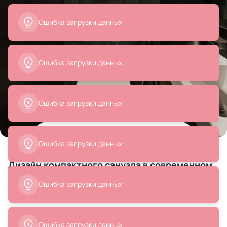
Все
Унитазы
Смесители
Бра и настенные свет
Товары на фото
+ 19
19 позиций
Дизайн компактного санузла в современном
стиле с зелеными акцентами, проект
«Квартира для молодой пары»
40 838 ₽
14 500 ₽
Смотреть весь дизайн-проект
Унитаз подвесной Kerasan
Подвесной унитаз Abber