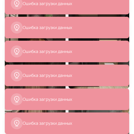
Living LV830606345, никель
Living LV832506345, никель
В корзину
В корзину
10 483 ₽
13 200 ₽
Смеситель для умывальника
Смеситель для раковины Paini
Iddis Slide SLIBL00i01
Viva Style P4YO205 черный
В корзину
В корзину