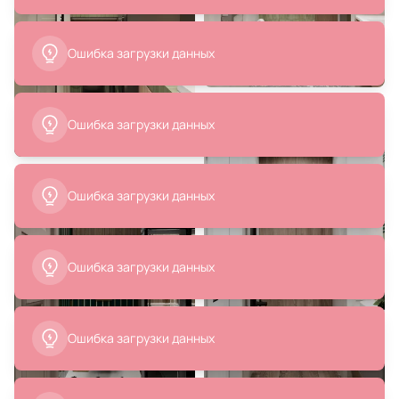
2 427 ₽
25 016 ₽
1 214 ₽
15 590 ₽
Спот Vele Luce Gorgon
Смеситель для раковины
VL5382W01
Feramolli Pura BL645, черный
В корзину
В корзину
80 507 ₽
84 820 ₽
Смеситель для раковины Webert
Смеситель для раковины Webert