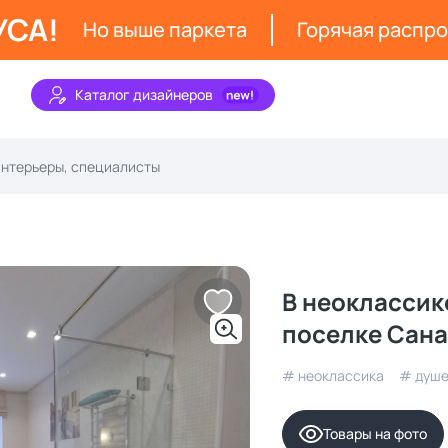
УСА!
Но выше паркета
Горячая распр
Каталог дизайнеров
В неоклассик
поселке Сан
# неоклассика
# душе
Товары на фото