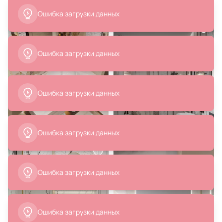
30 417 ₽
28 878 ₽
18 288 ₽
Смеситель для биде Webert Elio
Смеситель для раковины
EL840102015
Feramolli Ele GL647, золото
В корзину
В корзину
48 728 ₽
10 749 ₽
Смеситель для раковины Webert
Смеситель для раковины Raiber
Elio EL830102345, никель
Graceful RP-001
В корзину
В корзину