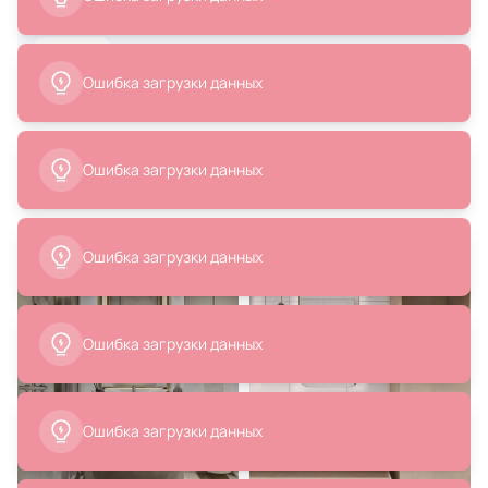
Дизайнер интерьера
В корзину
В корзину
20
Написать
проектов
# ванная
Похожие интерьеры
10 990 ₽
42 523 ₽
Смеситель для раковины Milacio
Смеситель для биде Webert Elio
Ultra MCU.550.SS нержавеющая
EL840102560, черный
сталь
В корзину
В корзину