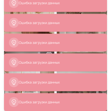
В корзину
В корзину
10 578 ₽
19 240 ₽
Смеситель для раковины Teska
Смеситель для умывальника
Atlas Leo S E5716
Whitecross Y Y1210GL, золото
В корзину
В корзину