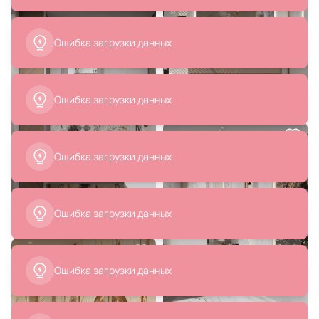
48 728 ₽
10 400 ₽
Смеситель для биде Webert Elio
Смеситель для раковины Abber
EL840102345, никель
Wasser Kreis AF8110
В корзину
В корзину
13 283 ₽
9 690 ₽
7 190 ₽
Смеситель для раковины Bronze
Смеситель для раковины
de Luxe Сканди 1451C хром
Damixa Scandinavian Pure
360210000 хром