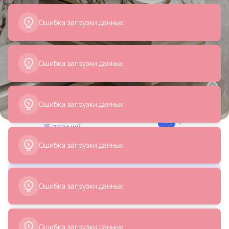
Все
Смесители
Зеркала
Товары на фото
+ 16
16 позиций
Интерьер ванной, проект «ЖК Георгиевский»
Смотреть весь дизайн-проект
Ванная, кухня, прихожая ...
22 849 ₽
14 850 ₽
16 624 ₽
Смеситель для раковины
Смеситель для раковины Bronze
Feramolli Ele CL647, хром
de Luxe Сканди 1451BR бронза
Елена Прокофьева