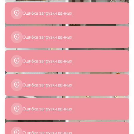
13 990 ₽
48 071 ₽
Зеркало La Forma (ex Julia Grup)
Зеркало Лувр Дома Гийом BD-
Tiare BD-1901849
836876
В корзину
В корзину