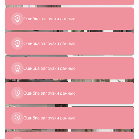
Подвес KINK Light Тор LED 4000К
Стул MOD Interiors MENORCA
(белый) 08223,16P(4000K)
BD-2855687
Ошибка загрузки данных
В корзину
В корзину
50 100 ₽
9 160 ₽
Подвесной светильник Eurosvet
Подвесной светодиодный
Gap LED 4200К (белый)
Ambrella LINE LED 3000К
4690389144745
(теплый) FL5521
В корзину
В корзину