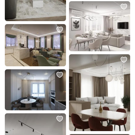
Репродукция картины на холсте
Репродукция картины на холсте
Солнечное небо после бури,
Восход солнца над штормовым
2021г.
небом, 2021г.
В корзину
В корзину
55 998 ₽
55 998 ₽
27 999 ₽
27 999 ₽
Репродукция картины на холсте
Репродукция картины на холсте
Горизонт (вертикально), 2021г.
Пейзаж, палитра земли, воды и
неба, № 20, 2021г.
В корзину
В корзину