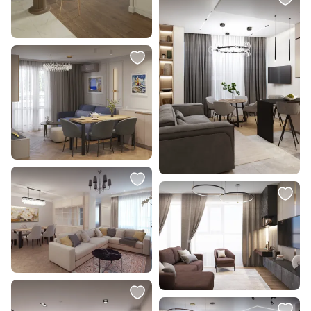
Светильник точечный
встраиваемый со сменной
лампой Arte Lamp FULU A2169PL-
1WH
В корзину