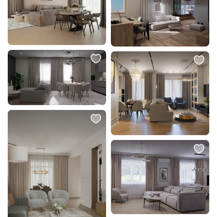
55 998 ₽
13 800 ₽
27 999 ₽
Репродукция картины на холсте
Картина "Луна и море" Жукова
Вид на Хэмпстед-Хит ранним
Юлия
утром, 1835г.
В корзину
В корзину
111 996 ₽
111 996 ₽
55 998 ₽
55 998 ₽