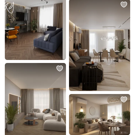
7 000 ₽
222 000 ₽
Картина "Зеркало" Александр
Картина "Серебряный день.
Русляков
Финский залив" Певзнер
Наталья
В корзину
В корзину
35 000 ₽
132 000 ₽
Картина "Туман" Евгения
Люстры PORTOCOLOM Eglo
Лаврова
390348
В корзину
В корзину