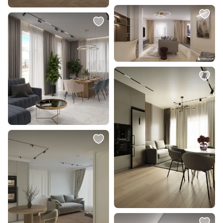
98 990 ₽
2 990 ₽
Люстры PORTOCOLOM Eglo
Подвесной светодиодный
390347
светильник Ambrella FL LED
4200К (белый) FL10595
В корзину
В корзину
230 ₽