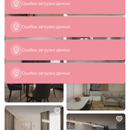
11 979 ₽
72 800 ₽
Стул ZiP-mebel Пичч чёрный /
Картина "Монако. Порт"
коричневый Z212902B04
Отришко Анастасия
В корзину
В корзину
3 990 ₽
55 998 ₽
27 999 ₽
Подвесной светодиодный
Репродукция картины на холсте
светильник Ambrella FL LED
Палитра осени, пейзаж, 2021г.
4200К (белый) FL10598
В корзину
В корзину