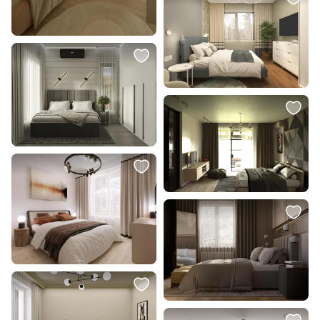
Абердин LSP-8223
Кенти 07631-1A,19
В корзину
В корзину
7 900 ₽
25 400 ₽
17 800 ₽
Подвес KINK Light Далия 08040-
Напольный светильник с
1A,19(4000K)
плафоном Eurosvet Ringo
01139/1, E27 230V 4690389189111
В корзину
В корзину