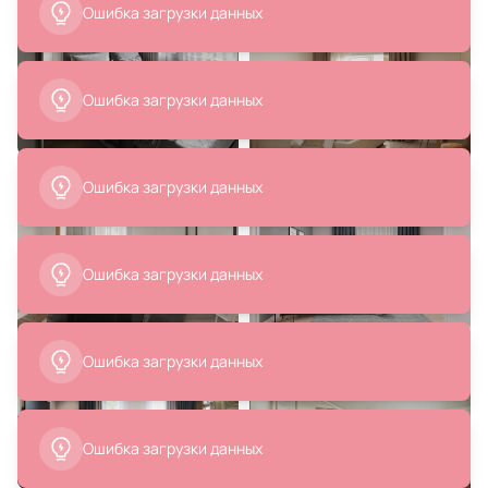
Ошибка загрузки данных
Калхаун LSP-7137
Кенти 07632-1A,19
В корзину
В корзину
Ошибка загрузки данных
Ошибка загрузки данных
10 130 ₽
220 300 ₽
176 240 ₽
Ошибка загрузки данных
Светильник подвесной Jagna
Композиция мебели (стеллаж,
Aployt APL.312.06.02
шкаф-витрина, тумба, полка)
Reina 3 ОГОГО Обстановочка
белый BD-1746032
В корзину
В корзину
Ошибка загрузки данных
Ошибка загрузки данных