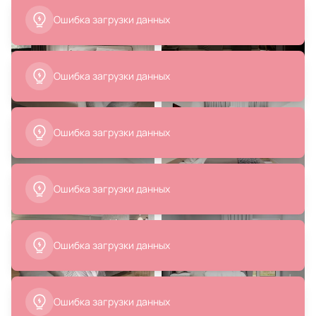
Ошибка загрузки данных
49 490 ₽
3 900 ₽
Подвесной светильник Maytoni
Светильник подвесной Crystal
Ошибка загрузки данных
Nostalgia MOD048PL-09G
Lux CORRECTO SP9W LED BLACK
В корзину
В корзину
Ошибка загрузки данных
Ошибка загрузки данных
4 800 ₽
4 990 ₽
2 400 ₽
Ошибка загрузки данных
Светильник подвесной Crystal
Подвесной светодиодный
Lux CORRECTO SP9W LED WHITE
светильник Ambrella COMFORT
FL10577
В корзину
В корзину
Ошибка загрузки данных