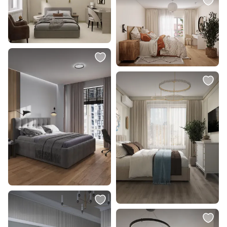
22 940 ₽
6 488 ₽
Торшер LOFT IT Sonni 10145 40W
Подушка декоративная Eglo
E27 220V 10145 Gold
SHOURA 420266
В корзину
В корзину