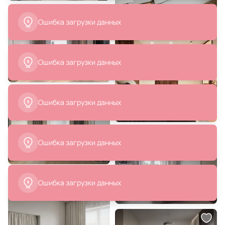
Ошибка загрузки данных
6 260 ₽
9 570 ₽
Подвесной светильник Loft It
Подвесной светильник Freya
Glob E27 60W LOFT2595-B
IP20 5W Латунь FR5399PL-L4BS1
Ошибка загрузки данных
В корзину
В корзину
Ошибка загрузки данных
Ошибка загрузки данных
6 591 ₽
78 905 ₽
Подвесной светильник Velante
Подвесной светильник Nomon
Ошибка загрузки данных
431-106-02
ONFA COLGANTE Black
ash/Graphite BD-2788684
В корзину
В корзину