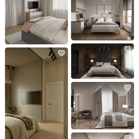
7 500 ₽
5 390 ₽
3 700 ₽
Подвесной светильник Lussole
Светильник подвесной
Абердин LSP-7084
светодиодный Moderli V10893-PL
Fiona
В корзину
В корзину
5 997 ₽
5 600 ₽
Подвесной светильник Lussole
Подвесной светильник Kink Light