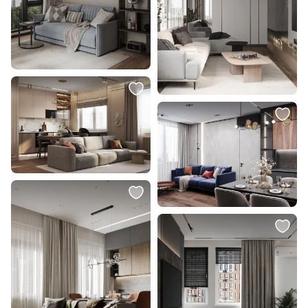
5 990 ₽
354 033 ₽
Чехол на подушку La Forma (ex
Диван The IDEA Saga BD-1965130
Julia Grup) Nedra BD-1005811
В корзину
В корзину
211 009 ₽
70 990 ₽
Диван KULT FLORIS BD-2064106
ПОРТЛЕНД Диван прямой с
банкеткой бежевый BD-2976156
В корзину
В корзину