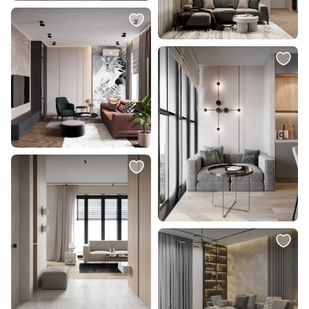
1 230 ₽
1 800 ₽
Встраиваемый точечный
Подушка декоративная RELAX
светильник Elektrostandard Dial
ОГОГО Обстановочка бежевый
110 MR16 белый
BD-1907553
В корзину
В корзину
1 800 ₽
999 ₽
Подушка декоративная RELAX
Встраиваемый светильник
ОГОГО Обстановочка серый BD-
Lightstar Zocco LED 4000K 18W
1907537
221184
В корзину
В корзину