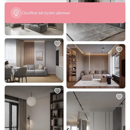
6 099 ₽
2 500 ₽
Бра настенное Lussole Ловелл
Подушка декоративная RELAX
LSP-7108
ОГОГО Обстановочка серый BD-
1907517
В корзину
В корзину
2 500 ₽
10 551 ₽
Подушка декоративная BOXY
Настенный светильник Mantra
ОГОГО Обстановочка BD-
ERIS 7297
1907552
В корзину
В корзину