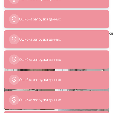
Дизайнер интерьера
В корзину
В корзину
4
Написать
проекта
Ошибка загрузки данных
# серо-бежевый
# натяжной
# подвесной
# потолочный с
Ошибка загрузки данных
Похожие интерьеры
11 590 ₽
18 625 ₽
Люстра Divinare AMADEO 53W
Журнальный стол The Sarai BD-
Ошибка загрузки данных
LED 4000К (белый) 1123/04 SP-65
3018001
В корзину
В корзину
Ошибка загрузки данных
Ошибка загрузки данных