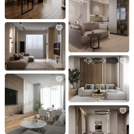
70 990 ₽
3 500 ₽
ПОРТЛЕНД Диван прямой с
Светильник настенный
банкеткой серый BD-2976154
DesignLed JY CIRCUS-2 00-
00003402
В корзину
В корзину
1 010 ₽
620 ₽
505 ₽
Встраиваемый светильник LOFT
Металлический встраиваемый
IT Chip 10338/A White
точечный светильник MR16
Ambrella A8931
В корзину
В корзину