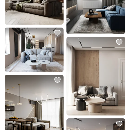
256 257 ₽
554 065 ₽
Диван The IDEA Saga BD-2373077
Диван The IDEA Soho BD-
2373286
В корзину
В корзину