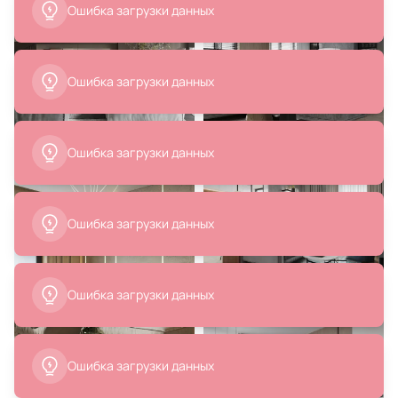
В корзину
В корзину
35 900 ₽
15 000 ₽
Подвесная люстра Favourite
Комплект подушек Casablanca
Slinga 86W LED 3000-6500К
Basalt.Studio BD-2394267
(теплый, белый, холодный)
4474-2P
В корзину
В корзину