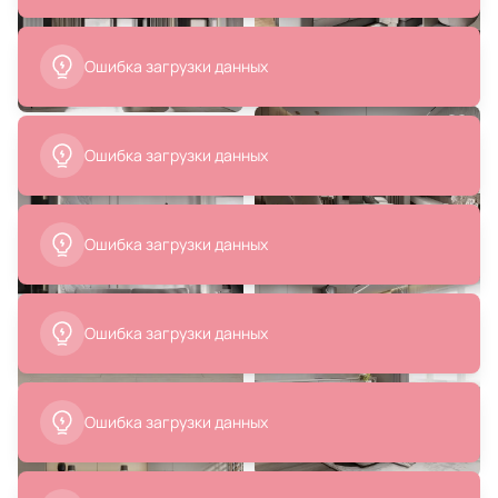
19 990 ₽
22 190 ₽
Подвесная люстра Arte Lamp
Люстра подвесная Arte Lamp
DARCY 170W LED (теплый,
MERCURY 226W LED 3000-6000К
белый, холодный) A2187LM-3GO
(теплый, белый, холодный)
A2183SP-1BK
В корзину
В корзину
2 500 ₽
1 700 ₽
Подушка декоративная RELAX
Подушка декоративная BOXY
ОГОГО Обстановочка бежевый
ОГОГО Обстановочка
BD-1907504
коричневый BD-1907451