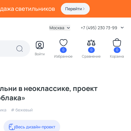
одажа светильников
Перейти
Москва
+7 (495) 230 73-99
0
0
0
Войти
Избранное
Сравнение
Корзина
льни в неоклассике, проект
облака»
ика
# бежевый
Весь дизайн-проект