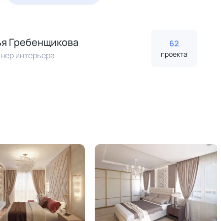
я Гребенщикова
62
проекта
нер интерьера