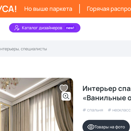
УСА!
Но выше паркета
Горячая распр
Каталог дизайнеров
Интерьер спа
«Ванильные 
# спальня
# неокласс
Товары на фото