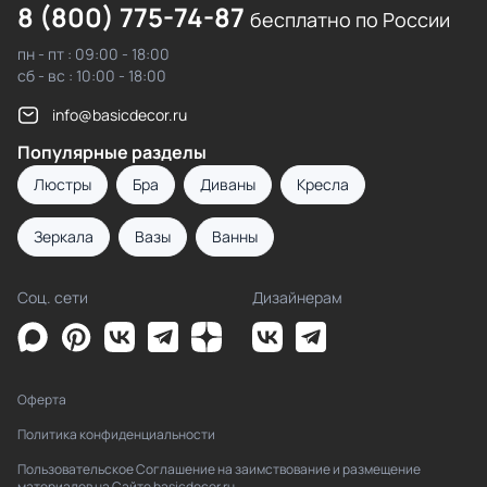
8 (800) 775-74-87
бесплатно по России
пн - пт : 09:00 - 18:00
сб - вс : 10:00 - 18:00
info@basicdecor.ru
Популярные разделы
Люстры
Бра
Диваны
Кресла
Зеркала
Вазы
Ванны
Соц. сети
Дизайнерам
Оферта
Политика конфиденциальности
Пользовательское Соглашение на заимствование и размещение
материалов на Сайте basicdecor.ru