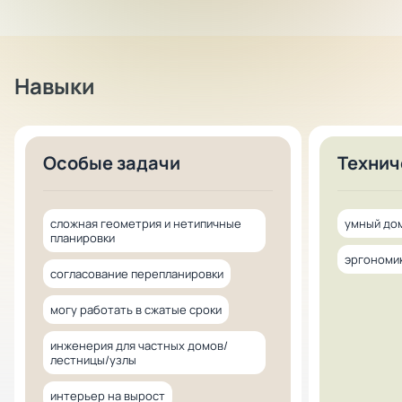
Навыки
Особые задачи
Технич
сложная геометрия и нетипичные
умный до
планировки
эргономик
согласование перепланировки
могу работать в сжатые сроки
инженерия для частных домов/
лестницы/узлы
интерьер на вырост