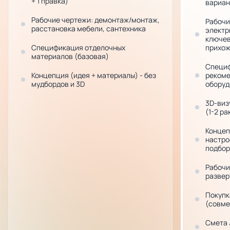
+ 1 правка)
вариан
Рабочие чертежи: демонтаж/монтаж,
Рабочи
расстановка мебели, сантехника
электр
ключевы
Спецификация отделочных
прихож
материалов (базовая)
Специф
Концепция (идея + материалы) - без
рекоме
мудбордов и 3D
оборуд
3D-виз
(1-2 ра
Концеп
настро
подбор
Рабочи
развер
Покупк
(совме
Смета 