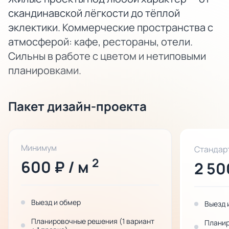
скандинавской лёгкости до тёплой
эклектики. Коммерческие пространства с
атмосферой: кафе, рестораны, отели.
Сильны в работе с цветом и нетиповыми
планировками.
Пакет дизайн-проекта
Минимум
Стандар
2
600 ₽ / м
2 50
Выезд и обмер
Выезд 
Планировочные решения (1 вариант
Планир