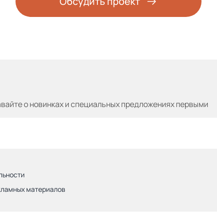
Обсудить проект
авайте
о новинках и специальных предложениях первыми
льности
кламных материалов