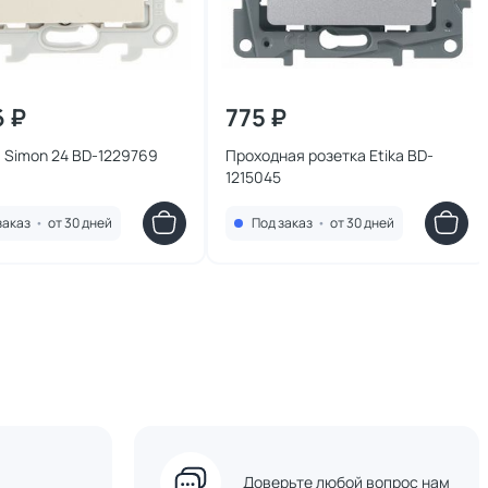
6 ₽
775 ₽
 Simon 24 BD-1229769
Проходная розетка Etika BD-
1215045
заказ
•
от 30 дней
Под заказ
•
от 30 дней
Доверьте любой вопрос нам