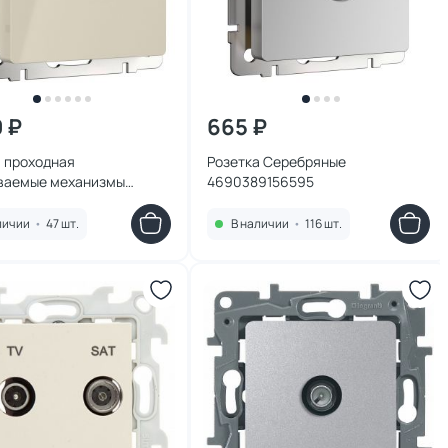
0 ₽
665 ₽
а проходная
Розетка Серебряные
ваемые механизмы
4690389156595
ая кость 4690389155819
личии
•
47 шт.
В наличии
•
116 шт.