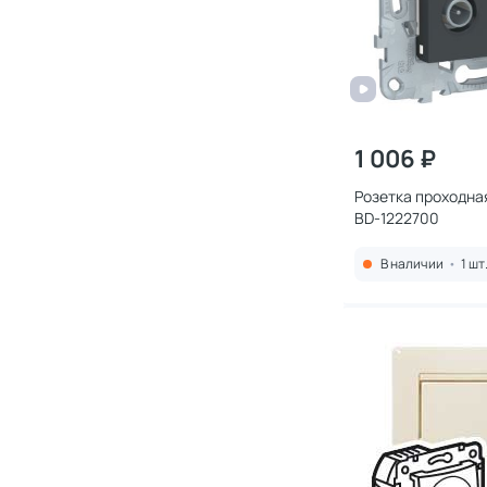
1 006 ₽
Розетка проходна
BD-1222700
В наличии
•
1 шт