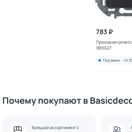
783 ₽
Проходная розетка
1855527
Под заказ
•
от 3
Почему покупают в Basicdec
Большой ассортимент с