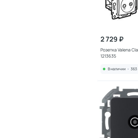
2 729 ₽
Розетка Valena Cla
1213635
В наличии
•
363 