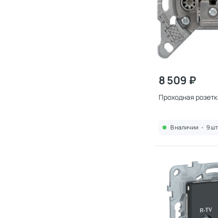
8 509 ₽
Проходная розетк
В наличии
•
9 шт