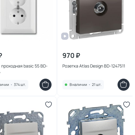
₽
970 ₽
 проходная basic 55 BD-
Розетка Atlas Design BD-1247511
6
личии
•
374 шт.
В наличии
•
21 шт.