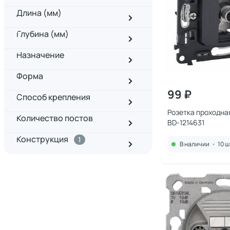
Длина (мм)
Глубина (мм)
Назначение
Форма
99 ₽
Способ крепления
Розетка проходная
Количество постов
BD-1214631
Конструкция
1
В наличии
•
10 ш