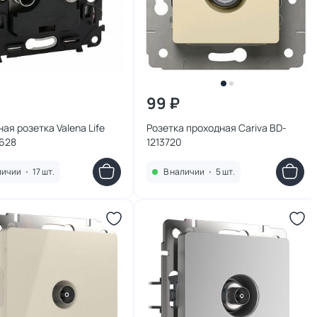
99 ₽
ая розетка Valena Life
Розетка проходная Cariva BD-
4628
1213720
личии
•
17 шт.
В наличии
•
5 шт.