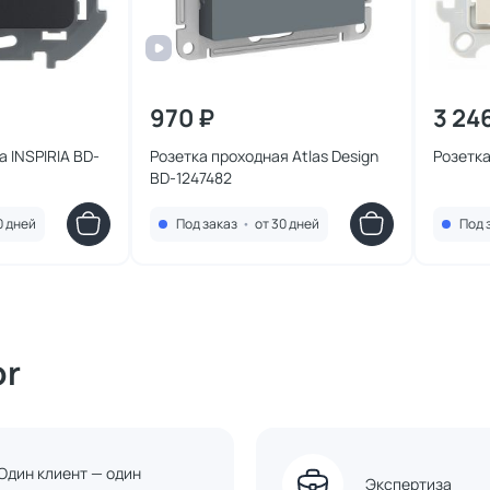
970 ₽
3 24
 INSPIRIA BD-
Розетка проходная Atlas Design
Розетка
BD-1247482
0 дней
Под заказ
•
от 30 дней
Под 
or
Один клиент — один
Экспертиза