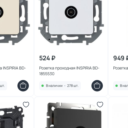
524 ₽
949 
 INSPIRIA BD-
Розетка проходная INSPIRIA BD-
Розетка
1855530
шт.
В наличии
•
278 шт.
В на