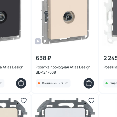
638 ₽
2 24
 Atlas Design
Розетка проходная Atlas Design
Розетка
BD-1247638
т.
В наличии
•
2 шт.
В на