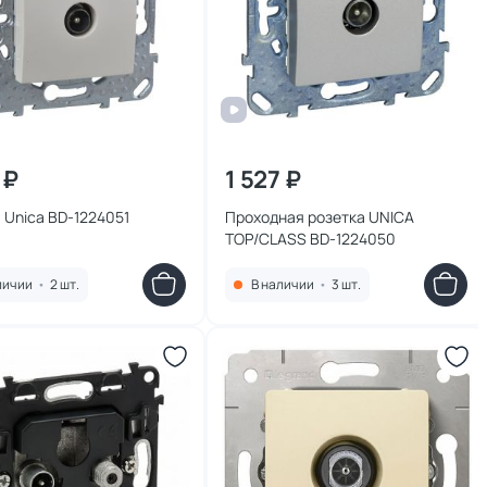
 ₽
1 527 ₽
 Unica BD-1224051
Проходная розетка UNICA
TOP/CLASS BD-1224050
личии
•
2 шт.
В наличии
•
3 шт.