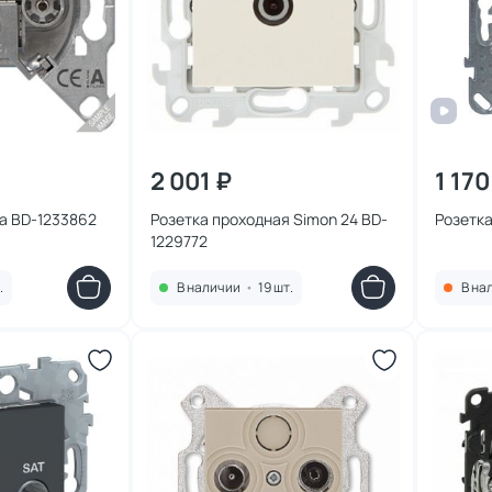
2 001 ₽
1 170
а BD-1233862
Розетка проходная Simon 24 BD-
Розетка
1229772
.
В наличии
•
19 шт.
В на