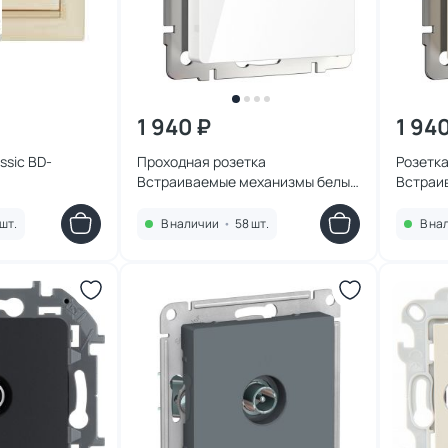
1 940 ₽
1 94
ssic BD-
Проходная розетка
Розетк
Встраиваемые механизмы белые
Встраи
4690389155512
слонов
шт.
В наличии
•
58 шт.
В на