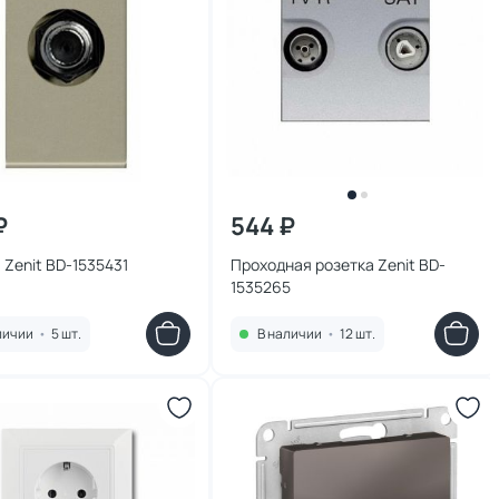
₽
544 ₽
 Zenit BD-1535431
Проходная розетка Zenit BD-
1535265
личии
•
5 шт.
В наличии
•
12 шт.