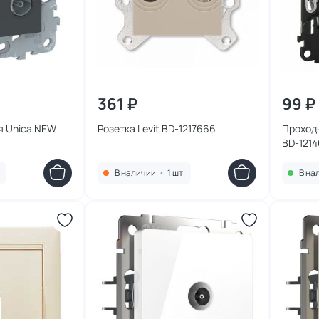
361 ₽
99 ₽
я Unica NEW
Розетка Levit BD-1217666
Проходн
BD-121
.
В наличии
•
1 шт.
В на