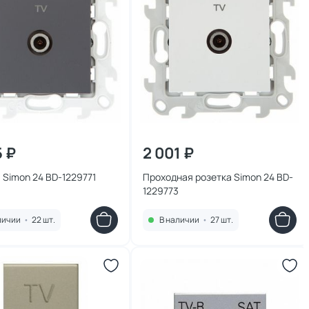
5 ₽
2 001 ₽
 Simon 24 BD-1229771
Проходная розетка Simon 24 BD-
1229773
личии
•
22 шт.
В наличии
•
27 шт.