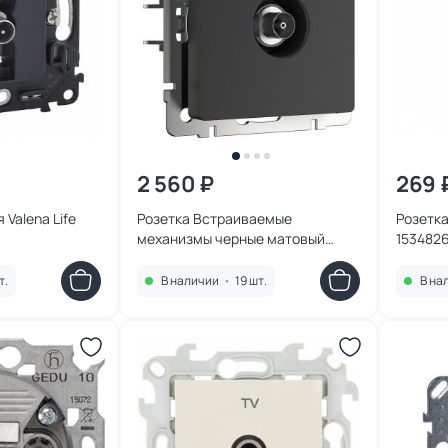
2 560 ₽
269 
 Valena Life
Розетка Встраиваемые
Розетка
механизмы черные матовый
153482
4690389157042
т.
В наличии
•
19 шт.
В на