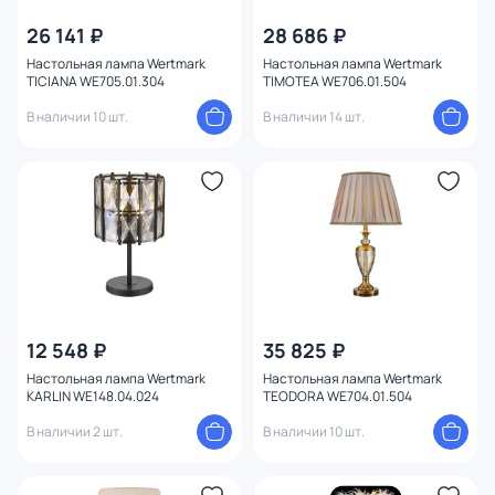
Бренд
1
26 141 ₽
28 686 ₽
Настольная лампа Wertmark
Настольная лампа Wertmark
Цвет
TICIANA WE705.01.304
TIMOTEA WE706.01.504
В наличии 10 шт.
В наличии 14 шт.
Стиль
Материал арматуры
Материал плафона
Материал
Цвет арматуры
12 548 ₽
35 825 ₽
Настольная лампа Wertmark
Настольная лампа Wertmark
KARLIN WE148.04.024
TEODORA WE704.01.504
Цвет плафона
В наличии 2 шт.
В наличии 10 шт.
Высота (мм)