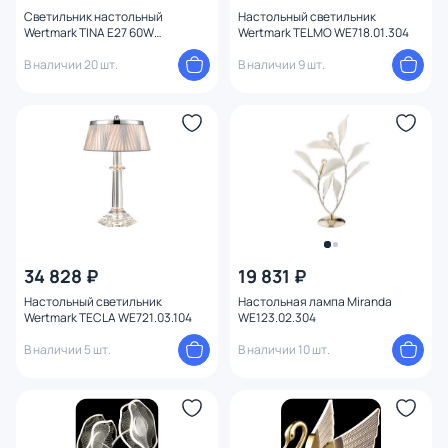
Форма
Светильник настольный
Настольный светильник
Wertmark TINA E27 60W
Wertmark TELMO WE718.01.304
WE708.01.304
В наличии 20 шт.
В наличии 9 шт.
Вид рассеивателя
Форма плафона
Количество плафонов
Оформление
Комплектация
34 828 ₽
19 831 ₽
Настольный светильник
Настольная лампа Miranda
Мощность ламп
Wertmark TECLA WE721.03.104
WE123.02.304
В наличии 5 шт.
В наличии 10 шт.