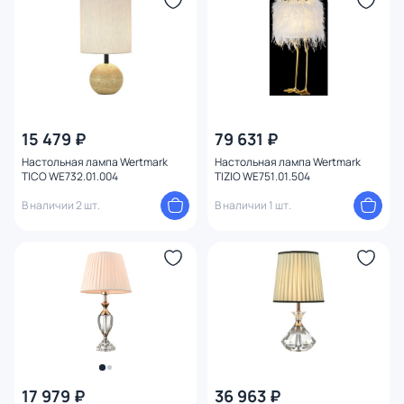
Ширина (мм)
Длина (мм)
Диаметр (мм)
15 479 ₽
79 631 ₽
Количество ламп
Настольная лампа Wertmark
Настольная лампа Wertmark
TICO WE732.01.004
TIZIO WE751.01.504
Вид лампы
В наличии 2 шт.
В наличии 1 шт.
Цоколь
Цвет свечения
Тип помещения
Назначение
17 979 ₽
36 963 ₽