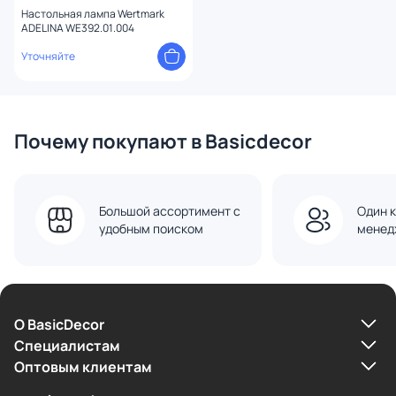
Настольная лампа Wertmark
ADELINA WE392.01.004
Уточняйте
Почему покупают в Basicdecor
Большой ассортимент с
Один к
удобным поиском
менед
О BasicDecor
Cпециалистам
Оптовым клиентам