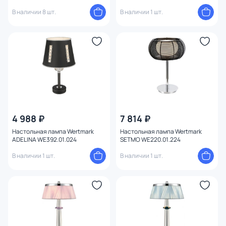
В наличии 8 шт.
В наличии 1 шт.
4 988 ₽
7 814 ₽
Настольная лампа Wertmark
Настольная лампа Wertmark
ADELINA WE392.01.024
SETMO WE220.01.224
В наличии 1 шт.
В наличии 1 шт.