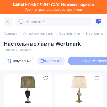
ЦЕНЫ НИЖЕ ПЛИНТУСА!
Но выше паркета
Фильтры
Горячая распродажа светильников
Бренд: Wertmark
Категория:
Настольные лампы
Главная
Интернет-магазин
Светильники
Настольные
Настольные лампы Wertmark
светодиодные
офисные
с абажуром
декоративн
найдено 29 товаров
Дизайнерский свет
4
Популярные
Фильтры
1
Бренд: Wertmark
В наличии
19
Цена
От
До